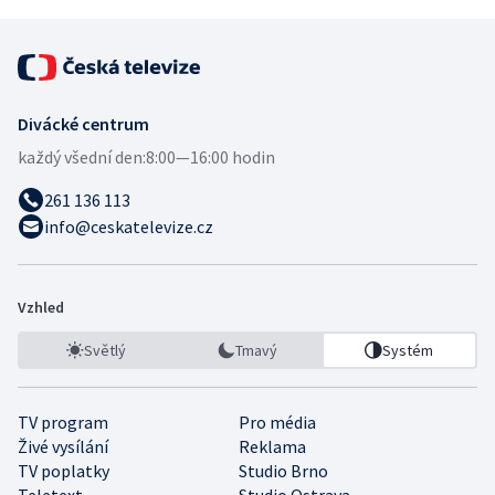
Divácké centrum
každý všední den:
8:00—16:00 hodin
261 136 113
info@ceskatelevize.cz
Vzhled
Světlý
Tmavý
Systém
TV program
Pro média
Živé vysílání
Reklama
TV poplatky
Studio Brno