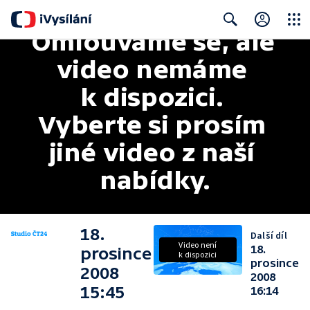
Omlouváme se, ale 
Close
Search
video nemáme 
k dispozici. 
Vyberte si prosím 
jiné video z naší 
nabídky.
18.
Další díl
Video není
18.
prosince
k dispozici
prosince
2008
2008
15:45
16:14