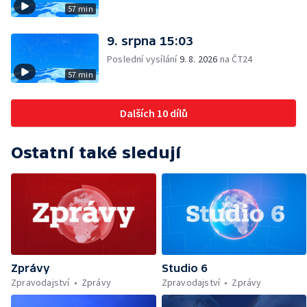
57 min
9. srpna 15:03
Poslední vysílání
9. 8. 2026
na ČT24
57 min
Dalších 10 dílů
Ostatní také sledují
Zprávy
Studio 6
Zpravodajství
Zprávy
Zpravodajství
Zprávy