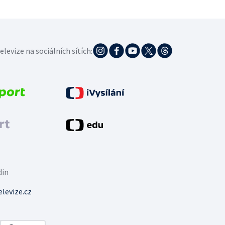
elevize na sociálních sítích:
din
levize.cz