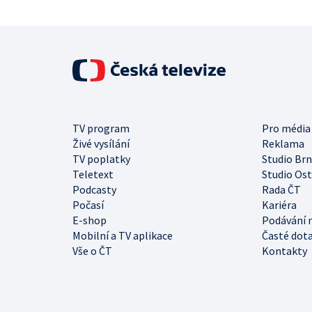
TV program
Pro média
Živé vysílání
Reklama
TV poplatky
Studio Br
Teletext
Studio Os
Podcasty
Rada ČT
Počasí
Kariéra
E-shop
Podávání 
Mobilní a TV aplikace
Časté dot
Vše o ČT
Kontakty