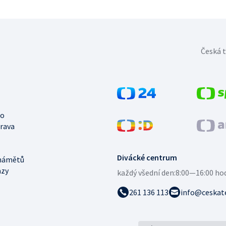
Česká t
no
trava
Divácké centrum
námětů
azy
každý všední den:
8:00—16:00 ho
261 136 113
info@ceskate