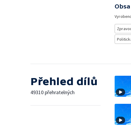
Obsa
Vyroben
Zpravod
Politick
Přehled dílů
49310 přehratelných