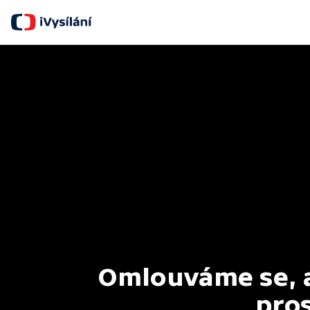
Omlouváme se, al
pros