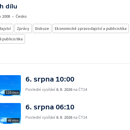
h dílu
o
2008
•
Česko
ajství
Zprávy
Diskuze
Ekonomické zpravodajství a publicistika
á publicistika
6. srpna 10:00
Poslední vysílání
6. 8. 2026
na ČT24
120 min
6. srpna 06:10
Poslední vysílání
6. 8. 2026
na ČT24
46 min