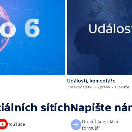
Události, komentáře
Zpravodajství
Zprávy
Diskuze
iálních sítích
Napište ná
Otevřít kontaktní
YouTube
formulář