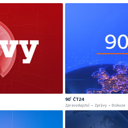
90’ ČT24
Zpravodajství
Zprávy
Diskuze