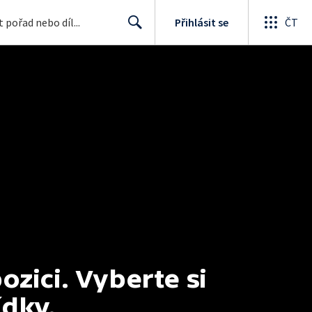
Přihlásit se
ČT
Search
ici. Vyberte si 
ídky.