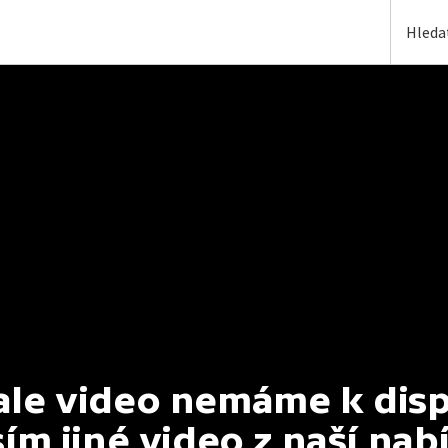
e video nemáme k dispoz
ím jiné video z naší nab