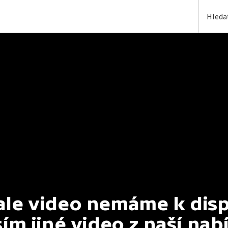
e video nemáme k dispoz
ím jiné video z naší nab