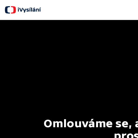
Omlouváme se, al
pros