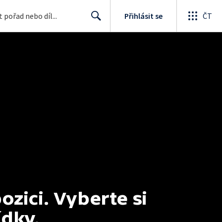
Přihlásit se
ČT
Search
ici. Vyberte si 
ídky.