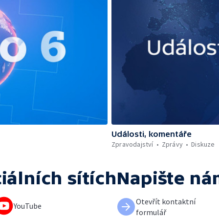
Události, komentáře
Zpravodajství
Zprávy
Diskuze
iálních sítích
Napište ná
Otevřít kontaktní
YouTube
formulář