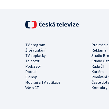
TV program
Pro média
Živé vysílání
Reklama
TV poplatky
Studio Br
Teletext
Studio Os
Podcasty
Rada ČT
Počasí
Kariéra
E-shop
Podávání 
Mobilní a TV aplikace
Časté dot
Vše o ČT
Kontakty