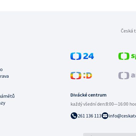
Česká t
no
trava
Divácké centrum
námětů
azy
každý všední den:
8:00—16:00 ho
261 136 113
info@ceskate