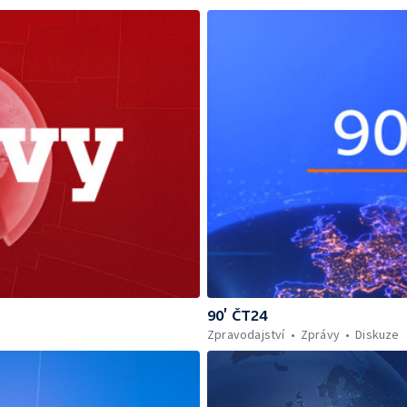
90’ ČT24
Zpravodajství
Zprávy
Diskuze