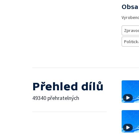
Obsa
Vyroben
Zpravod
Politick
Přehled dílů
49340 přehratelných