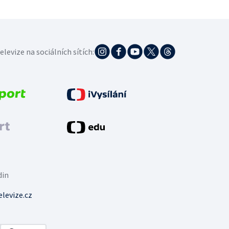
elevize na sociálních sítích:
din
levize.cz