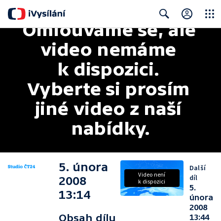
Omlouváme se, ale 
Close
Search
video nemáme 
k dispozici. 
Vyberte si prosím 
jiné video z naší 
nabídky.
5. února
Další
Video není
díl
2008
k dispozici
5.
13:14
února
2008
Obsah dílu
13:44