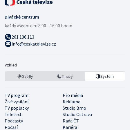
Divácké centrum
každý všední den:
8:00—16:00 hodin
261 136 113
info@ceskatelevize.cz
Vzhled
Světlý
Tmavý
Systém
TV program
Pro média
Živé vysílání
Reklama
TV poplatky
Studio Brno
Teletext
Studio Ostrava
Podcasty
Rada ČT
Počasí
Kariéra