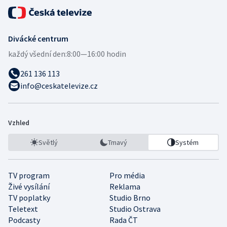
Divácké centrum
každý všední den:
8:00—16:00 hodin
261 136 113
info@ceskatelevize.cz
Vzhled
Světlý
Tmavý
Systém
TV program
Pro média
Živé vysílání
Reklama
TV poplatky
Studio Brno
Teletext
Studio Ostrava
Podcasty
Rada ČT