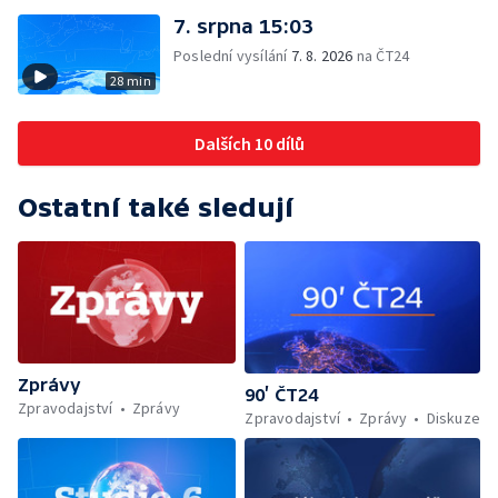
7. srpna 15:03
Poslední vysílání
7. 8. 2026
na ČT24
28 min
Dalších 10 dílů
Ostatní také sledují
Zprávy
90’ ČT24
Zpravodajství
Zprávy
Zpravodajství
Zprávy
Diskuze