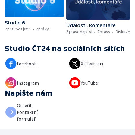
Studio 6
Události, komentáře
Zpravodajství
Zprávy
Zpravodajství
Zprávy
Diskuze
Studio ČT24
na sociálních sítích
Facebook
X (Twitter)
Instagram
YouTube
Napište nám
Otevřít
kontaktní
formulář