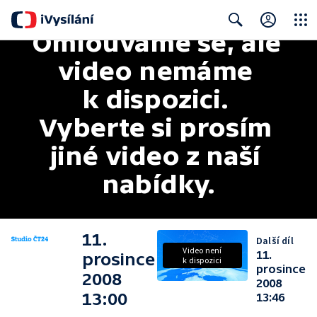
Omlouváme se, ale 
Close
Search
video nemáme 
k dispozici. 
Vyberte si prosím 
jiné video z naší 
nabídky.
11.
Další díl
Video není
11.
prosince
k dispozici
prosince
2008
2008
13:00
13:46