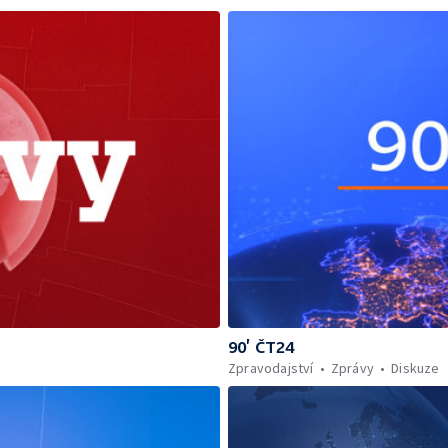
90’ ČT24
Zpravodajství
Zprávy
Diskuze