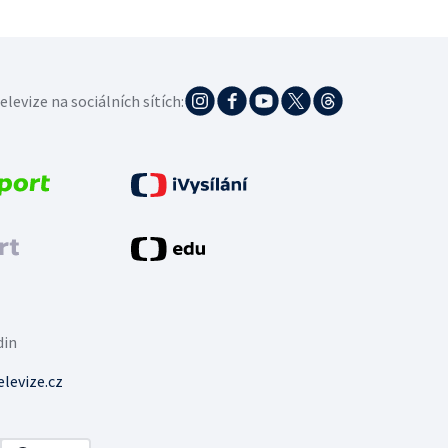
elevize na sociálních sítích:
din
levize.cz