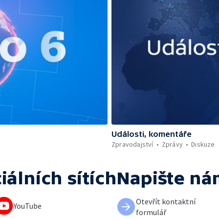
Události, komentáře
Zpravodajství
Zprávy
Diskuze
iálních sítích
Napište ná
Otevřít kontaktní
YouTube
formulář