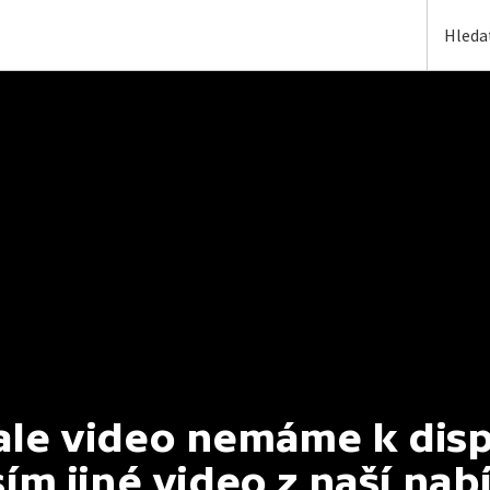
e video nemáme k dispoz
ím jiné video z naší nab