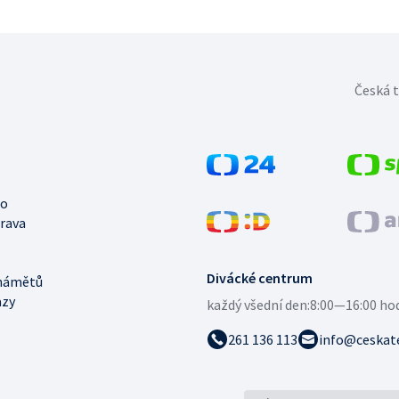
Česká t
no
trava
Divácké centrum
námětů
azy
každý všední den:
8:00—16:00 ho
261 136 113
info@ceskate