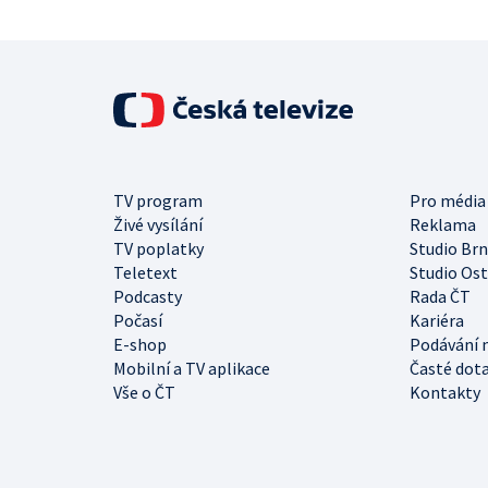
TV program
Pro média
Živé vysílání
Reklama
TV poplatky
Studio Br
Teletext
Studio Os
Podcasty
Rada ČT
Počasí
Kariéra
E-shop
Podávání 
Mobilní a TV aplikace
Časté dot
Vše o ČT
Kontakty