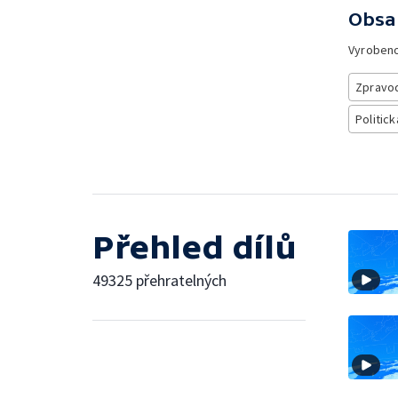
Obsa
Vyroben
Zpravod
Politick
Přehled dílů
49325 přehratelných