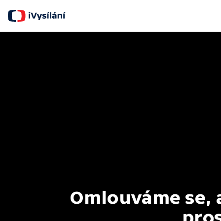
Omlouváme se, al
pros