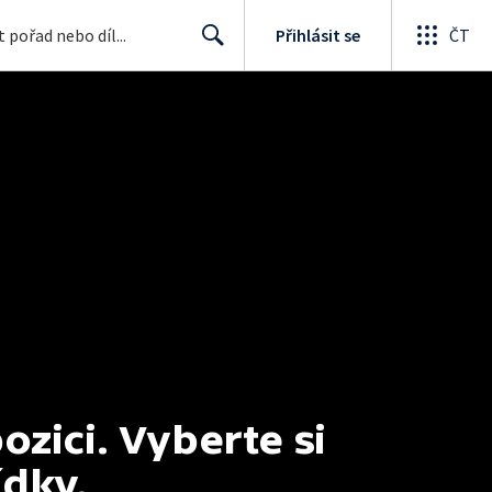
Přihlásit se
ČT
Search
ici. Vyberte si 
ídky.