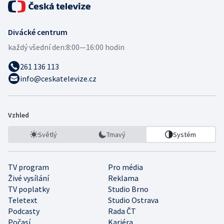
Divácké centrum
každý všední den:
8:00—16:00 hodin
261 136 113
info@ceskatelevize.cz
Vzhled
Světlý
Tmavý
Systém
TV program
Pro média
Živé vysílání
Reklama
TV poplatky
Studio Brno
Teletext
Studio Ostrava
Podcasty
Rada ČT
Počasí
Kariéra