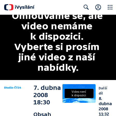
Omlouváme se, ale 
Close
Search
video nemáme 
k dispozici. 
Vyberte si prosím 
jiné video z naší 
nabídky.
7. dubna
Další
Video není
díl
2008
k dispozici
8.
18:30
dubna
2008
Obsah
11:32