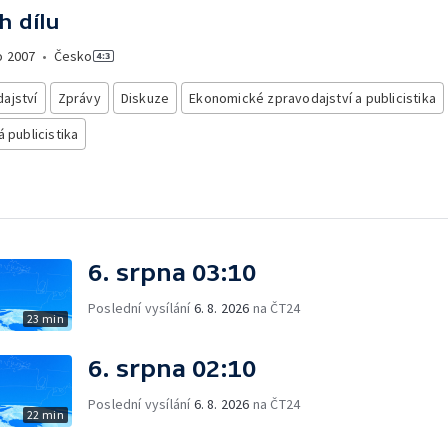
h dílu
o
2007
•
Česko
ajství
Zprávy
Diskuze
Ekonomické zpravodajství a publicistika
á publicistika
6. srpna 03:10
Poslední vysílání
6. 8. 2026
na ČT24
23 min
6. srpna 02:10
Poslední vysílání
6. 8. 2026
na ČT24
22 min