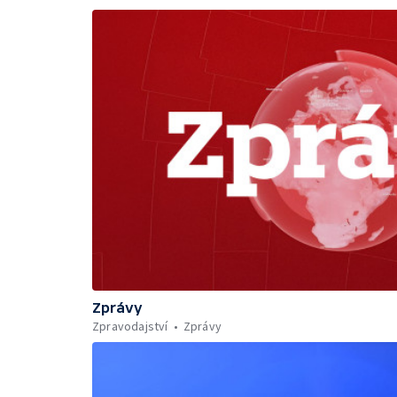
Zprávy
Zpravodajství
Zprávy