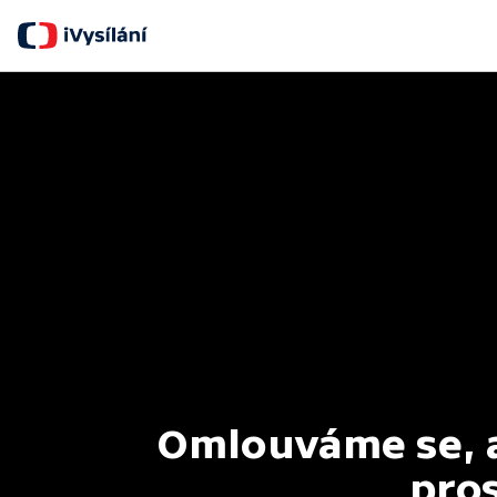
Omlouváme se, al
pros