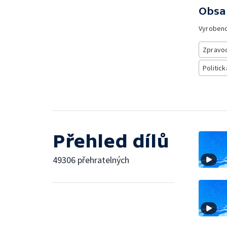
Obsa
Vyroben
Zpravod
Politick
Přehled dílů
49306 přehratelných