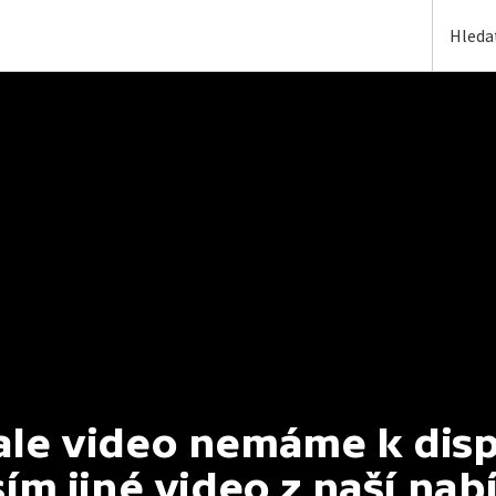
e video nemáme k dispoz
ím jiné video z naší nab