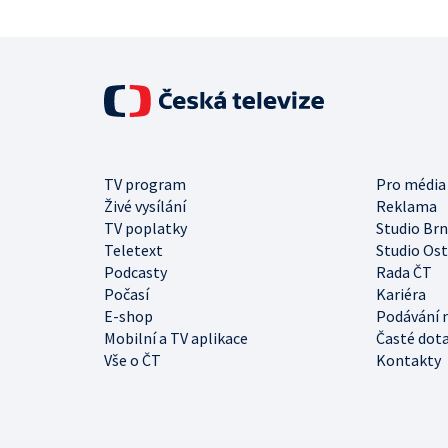
TV program
Pro média
Živé vysílání
Reklama
TV poplatky
Studio Br
Teletext
Studio Os
Podcasty
Rada ČT
Počasí
Kariéra
E-shop
Podávání 
Mobilní a TV aplikace
Časté dot
Vše o ČT
Kontakty