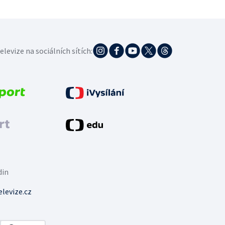
elevize na sociálních sítích:
din
levize.cz