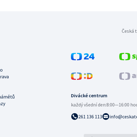
Česká t
no
trava
Divácké centrum
námětů
azy
každý všední den:
8:00—16:00 ho
261 136 113
info@ceskate