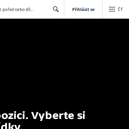
Přihlásit se
ČT
Search
ici. Vyberte si 
ídky.