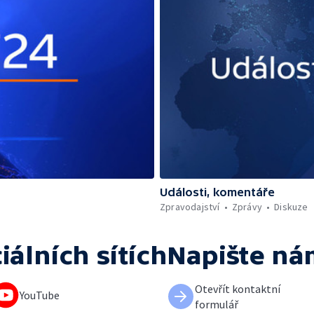
Události, komentáře
Zpravodajství
Zprávy
Diskuze
iálních sítích
Napište ná
Otevřít kontaktní
YouTube
formulář