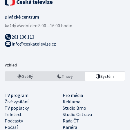
Divácké centrum
každý všední den:
8:00—16:00 hodin
261 136 113
info@ceskatelevize.cz
Vzhled
Světlý
Tmavý
Systém
TV program
Pro média
Živé vysílání
Reklama
TV poplatky
Studio Brno
Teletext
Studio Ostrava
Podcasty
Rada ČT
Počasí
Kariéra