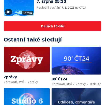
7. srpna 05:10
Poslední vysílání
7. 8. 2026
na ČT24
47 min
Dalších 10 dílů
Ostatní také sledují
Zprávy
90’ ČT24
Zpravodajství
Zprávy
Zpravodajství
Zprávy
Diskuze