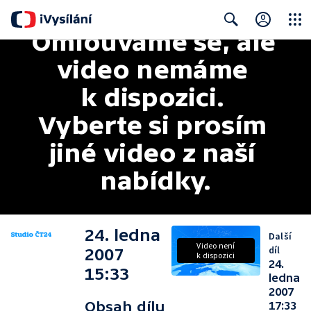
Omlouváme se, ale 
Close
Search
video nemáme 
k dispozici. 
Vyberte si prosím 
jiné video z naší 
nabídky.
24. ledna
Další
Video není
díl
2007
k dispozici
24.
15:33
ledna
2007
Obsah dílu
17:33