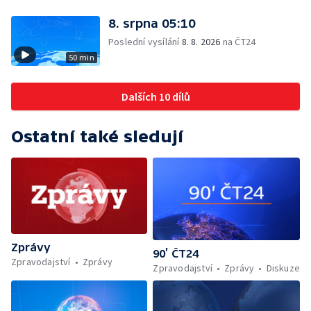
8. srpna 05:10
Poslední vysílání
8. 8. 2026
na ČT24
50 min
Dalších 10 dílů
Ostatní také sledují
Zprávy
90’ ČT24
Zpravodajství
Zprávy
Zpravodajství
Zprávy
Diskuze