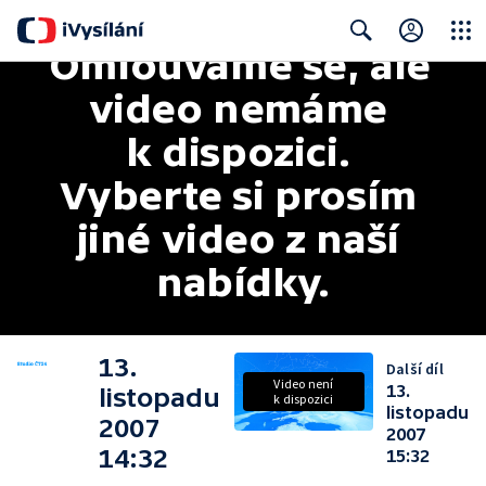
Omlouváme se, ale 
Close
Search
video nemáme 
k dispozici. 
Vyberte si prosím 
jiné video z naší 
nabídky.
13.
Další díl
Video není
13.
listopadu
k dispozici
listopadu
2007
2007
14:32
15:32