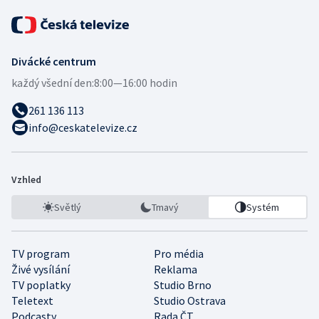
Divácké centrum
každý všední den:
8:00—16:00 hodin
261 136 113
info@ceskatelevize.cz
Vzhled
Světlý
Tmavý
Systém
TV program
Pro média
Živé vysílání
Reklama
TV poplatky
Studio Brno
Teletext
Studio Ostrava
Podcasty
Rada ČT