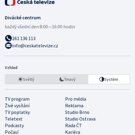
Divácké centrum
každý všední den:
8:00—16:00 hodin
261 136 113
info@ceskatelevize.cz
Vzhled
Světlý
Tmavý
Systém
TV program
Pro média
Živé vysílání
Reklama
TV poplatky
Studio Brno
Teletext
Studio Ostrava
Podcasty
Rada ČT
Počasí
Kariéra