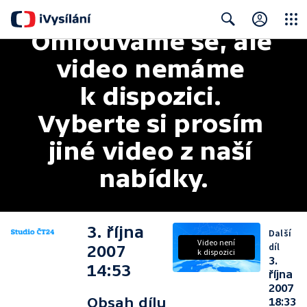
Omlouváme se, ale 
Close
Search
video nemáme 
k dispozici. 
Vyberte si prosím 
jiné video z naší 
nabídky.
3. října
Další
Video není
díl
2007
k dispozici
3.
14:53
října
2007
Obsah dílu
18:33