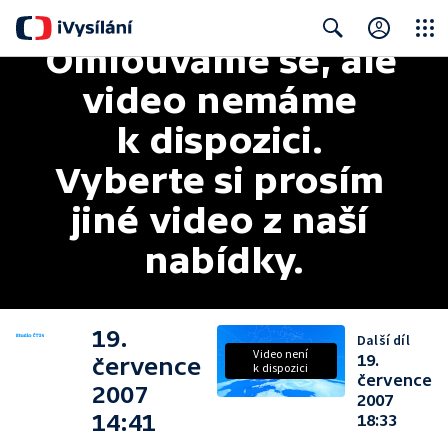
Omlouváme se, ale 
Close
Search
video nemáme 
k dispozici. 
Vyberte si prosím 
jiné video z naší 
nabídky.
19.
Další díl
Video není
19.
července
k dispozici
července
2007
2007
14:41
18:33