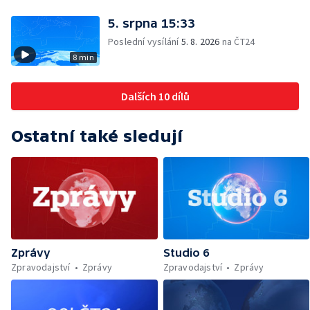
5. srpna 15:33
Poslední vysílání
5. 8. 2026
na ČT24
8 min
Dalších 10 dílů
Ostatní také sledují
Zprávy
Studio 6
Zpravodajství
Zprávy
Zpravodajství
Zprávy