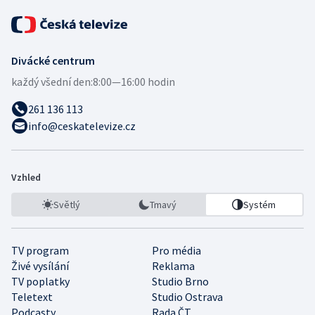
Divácké centrum
každý všední den:
8:00—16:00 hodin
261 136 113
info@ceskatelevize.cz
Vzhled
Světlý
Tmavý
Systém
TV program
Pro média
Živé vysílání
Reklama
TV poplatky
Studio Brno
Teletext
Studio Ostrava
Podcasty
Rada ČT