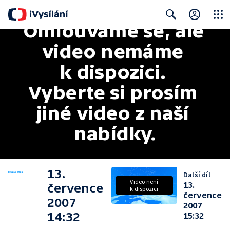
Omlouváme se, ale 
Close
Search
video nemáme 
k dispozici. 
Vyberte si prosím 
jiné video z naší 
nabídky.
13.
Další díl
Video není
13.
července
k dispozici
července
2007
2007
14:32
15:32