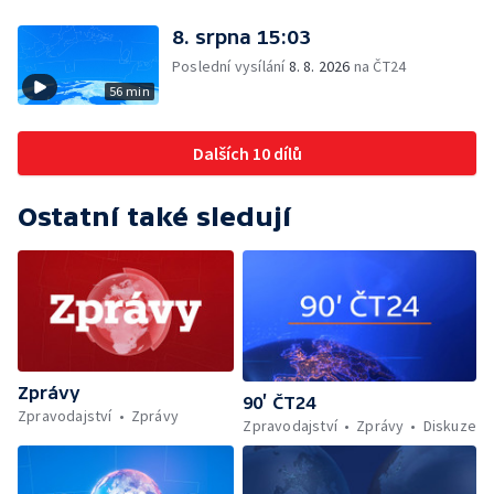
8. srpna 15:03
Poslední vysílání
8. 8. 2026
na ČT24
56 min
Dalších 10 dílů
Ostatní také sledují
Zprávy
90’ ČT24
Zpravodajství
Zprávy
Zpravodajství
Zprávy
Diskuze