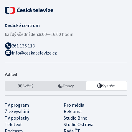
Divácké centrum
každý všední den:
8:00—16:00 hodin
261 136 113
info@ceskatelevize.cz
Vzhled
Světlý
Tmavý
Systém
TV program
Pro média
Živé vysílání
Reklama
TV poplatky
Studio Brno
Teletext
Studio Ostrava
Podcasty
Rada ČT