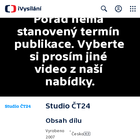
Pořad nemá 
Close
Search
stanovený termín 
publikace. Vyberte 
si prosím jiné 
video z naší 
nabídky.
Studio ČT24
Obsah dílu
Vyrobeno
•
Česko
2007