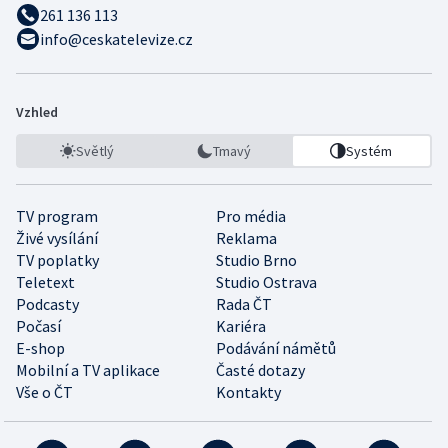
261 136 113
info@ceskatelevize.cz
Vzhled
Světlý
Tmavý
Systém
TV program
Pro média
Živé vysílání
Reklama
TV poplatky
Studio Brno
Teletext
Studio Ostrava
Podcasty
Rada ČT
Počasí
Kariéra
E-shop
Podávání námětů
Mobilní a TV aplikace
Časté dotazy
Vše o ČT
Kontakty