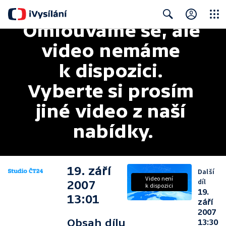
Omlouváme se, ale 
Close
Search
video nemáme 
k dispozici. 
Vyberte si prosím 
jiné video z naší 
nabídky.
19. září
Další
Video není
díl
2007
k dispozici
19.
13:01
září
2007
Obsah dílu
13:30