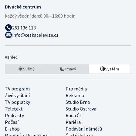
Divácké centrum
každý všední den:
8:00—16:00 hodin
261 136 113
info@ceskatelevize.cz
Vzhled
Světlý
Tmavý
Systém
TV program
Pro média
Živé vysílání
Reklama
TV poplatky
Studio Brno
Teletext
Studio Ostrava
Podcasty
Rada ČT
Počasí
Kariéra
E-shop
Podávání námětů
Mobilní a TV aplikace
Časté dotazy