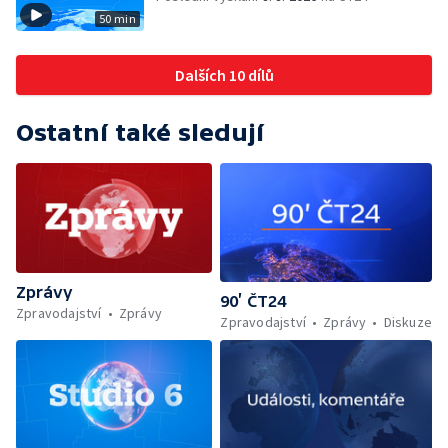
50 min
Dalších 10 dílů
Ostatní také sledují
Zprávy
90’ ČT24
Zpravodajství
Zprávy
Zpravodajství
Zprávy
Diskuze