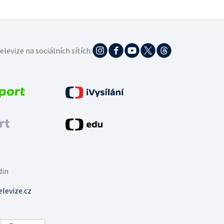
elevize na sociálních sítích:
din
levize.cz