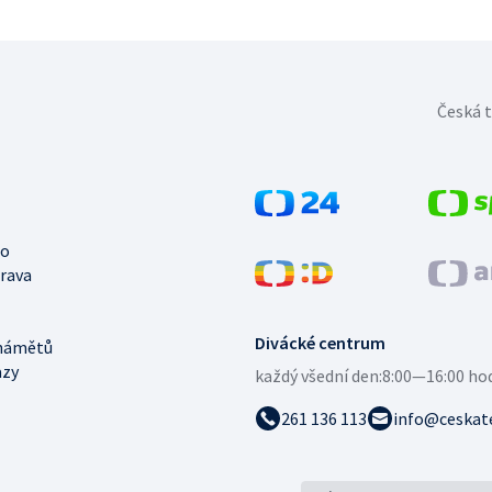
Česká t
no
trava
Divácké centrum
námětů
azy
každý všední den:
8:00—16:00 ho
261 136 113
info@ceskate