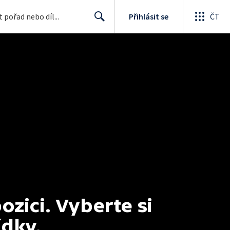
Přihlásit se
ČT
Search
ici. Vyberte si 
ídky.