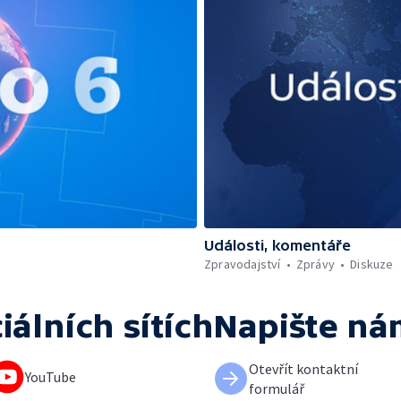
Události, komentáře
Zpravodajství
Zprávy
Diskuze
iálních sítích
Napište ná
Otevřít kontaktní
YouTube
formulář