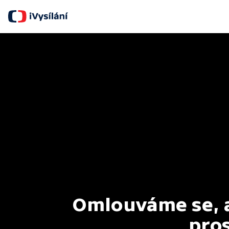
Omlouváme se, al
pros