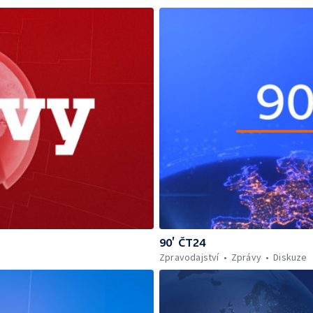
90’ ČT24
Zpravodajství
Zprávy
Diskuze