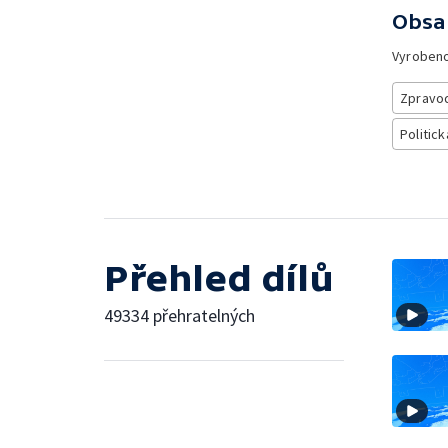
Obsa
Vyroben
Zpravod
Politick
Přehled dílů
49334 přehratelných