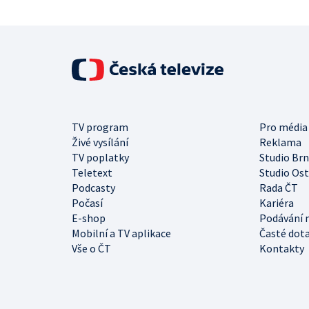
TV program
Pro média
Živé vysílání
Reklama
TV poplatky
Studio Br
Teletext
Studio Os
Podcasty
Rada ČT
Počasí
Kariéra
E-shop
Podávání 
Mobilní a TV aplikace
Časté dot
Vše o ČT
Kontakty