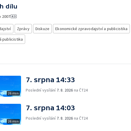
h dílu
o
2007
ajství
Zprávy
Diskuze
Ekonomické zpravodajství a publicistika
á publicistika
7. srpna 14:33
Poslední vysílání
7. 8. 2026
na ČT24
26 min
7. srpna 14:03
Poslední vysílání
7. 8. 2026
na ČT24
26 min