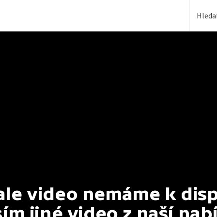
e video nemáme k dispoz
ím jiné video z naší nab