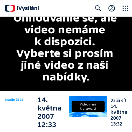
Omlouváme se, ale 
Close
Search
video nemáme 
k dispozici. 
Vyberte si prosím 
jiné video z naší 
nabídky.
14.
Další díl
Video není
14.
května
k dispozici
května
2007
2007
12:33
13:32