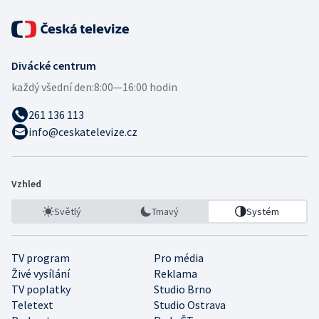
Divácké centrum
každý všední den:
8:00—16:00 hodin
261 136 113
info@ceskatelevize.cz
Vzhled
Světlý
Tmavý
Systém
TV program
Pro média
Živé vysílání
Reklama
TV poplatky
Studio Brno
Teletext
Studio Ostrava