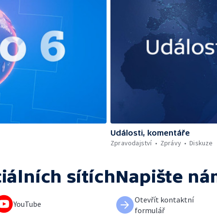
Události, komentáře
Zpravodajství
Zprávy
Diskuze
iálních sítích
Napište ná
Otevřít kontaktní
YouTube
formulář