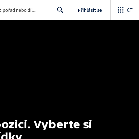
Přihlásit se
ČT
Search
ici. Vyberte si 
ídky.