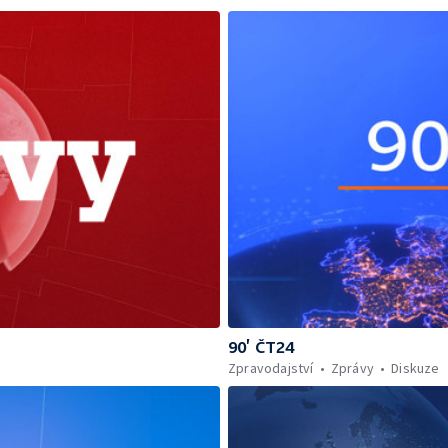
90’ ČT24
Zpravodajství
Zprávy
Diskuze