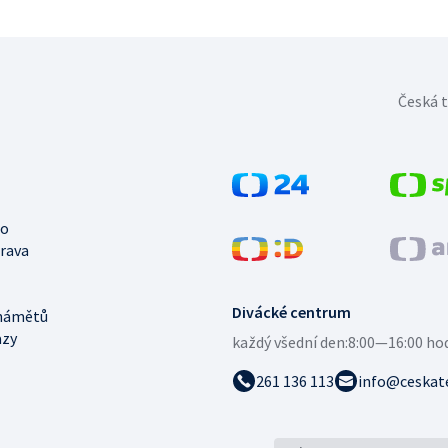
Česká t
no
trava
Divácké centrum
námětů
azy
každý všední den:
8:00—16:00 ho
261 136 113
info@ceskate