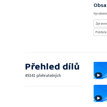
Obsa
Vyroben
Zpravod
Politick
Přehled dílů
49341 přehratelných