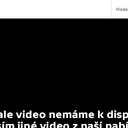
e video nemáme k dispoz
ím jiné video z naší nab