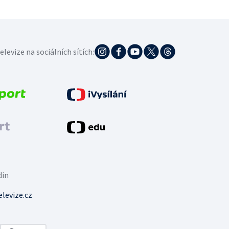
elevize na sociálních sítích:
din
levize.cz