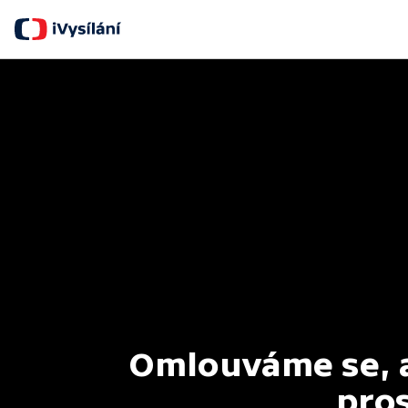
Omlouváme se, al
pros