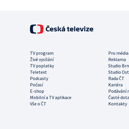
TV program
Pro média
Živé vysílání
Reklama
TV poplatky
Studio Br
Teletext
Studio Os
Podcasty
Rada ČT
Počasí
Kariéra
E-shop
Podávání 
Mobilní a TV aplikace
Časté dot
Vše o ČT
Kontakty