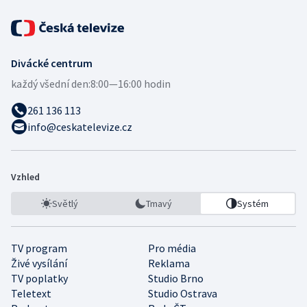
Divácké centrum
každý všední den:
8:00—16:00 hodin
261 136 113
info@ceskatelevize.cz
Vzhled
Světlý
Tmavý
Systém
TV program
Pro média
Živé vysílání
Reklama
TV poplatky
Studio Brno
Teletext
Studio Ostrava