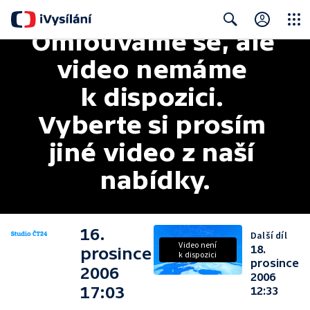
Omlouváme se, ale 
Close
Search
video nemáme 
k dispozici. 
Vyberte si prosím 
jiné video z naší 
nabídky.
16.
Další díl
Video není
18.
prosince
k dispozici
prosince
2006
2006
17:03
12:33