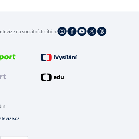
elevize na sociálních sítích:
din
levize.cz