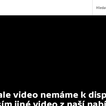
e video nemáme k dispoz
ím jiné video z naší nab