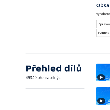
Obsa
Vyroben
Zpravod
Politick
Přehled dílů
49340 přehratelných