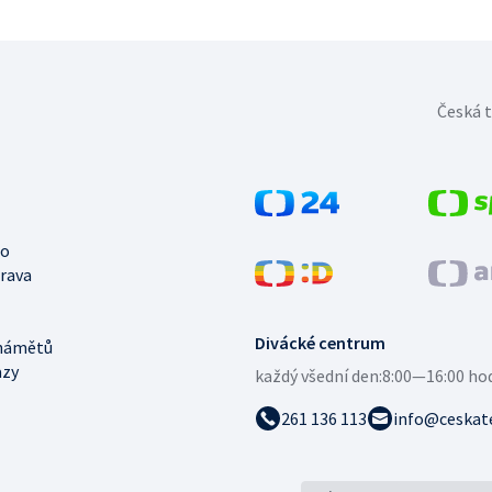
Česká t
no
trava
Divácké centrum
námětů
azy
každý všední den:
8:00—16:00 ho
261 136 113
info@ceskate