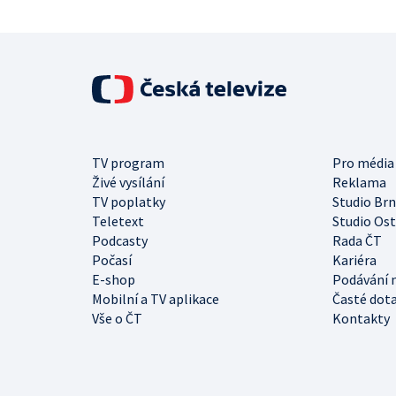
TV program
Pro média
Živé vysílání
Reklama
TV poplatky
Studio Br
Teletext
Studio Os
Podcasty
Rada ČT
Počasí
Kariéra
E-shop
Podávání 
Mobilní a TV aplikace
Časté dot
Vše o ČT
Kontakty