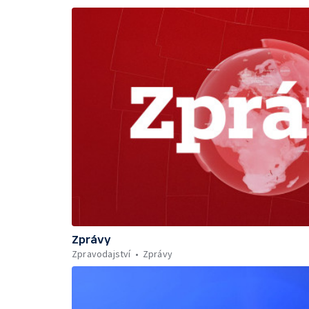
Zprávy
Zpravodajství
Zprávy