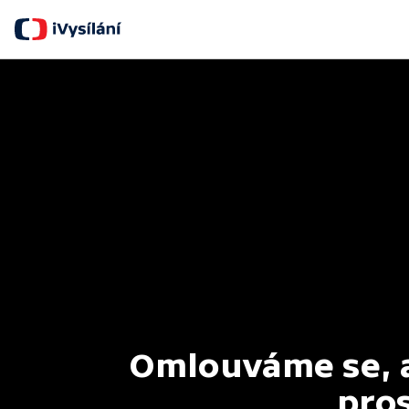
Omlouváme se, al
pros