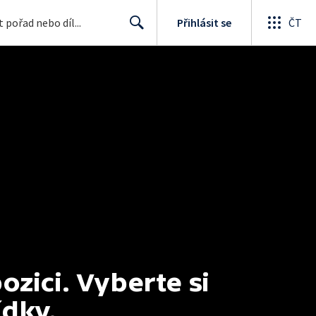
Přihlásit se
ČT
Search
ici. Vyberte si 
ídky.