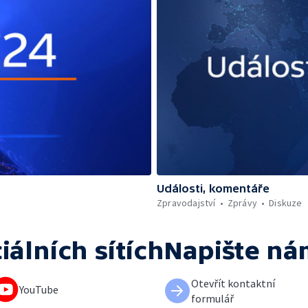
Události, komentáře
Zpravodajství
Zprávy
Diskuze
iálních sítích
Napište ná
Otevřít kontaktní
YouTube
formulář