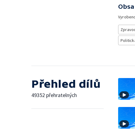
Obsa
Vyroben
Zpravod
Politick
Přehled dílů
49352 přehratelných