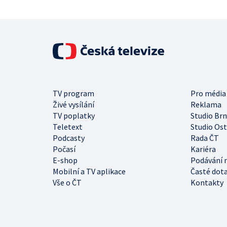
TV program
Pro média
Živé vysílání
Reklama
TV poplatky
Studio Br
Teletext
Studio Os
Podcasty
Rada ČT
Počasí
Kariéra
E-shop
Podávání 
Mobilní a TV aplikace
Časté dot
Vše o ČT
Kontakty