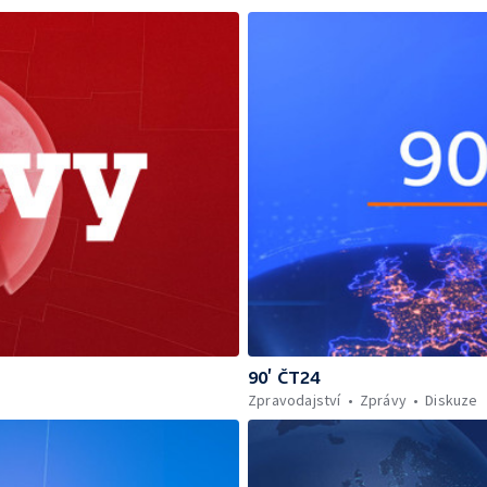
90’ ČT24
Zpravodajství
Zprávy
Diskuze