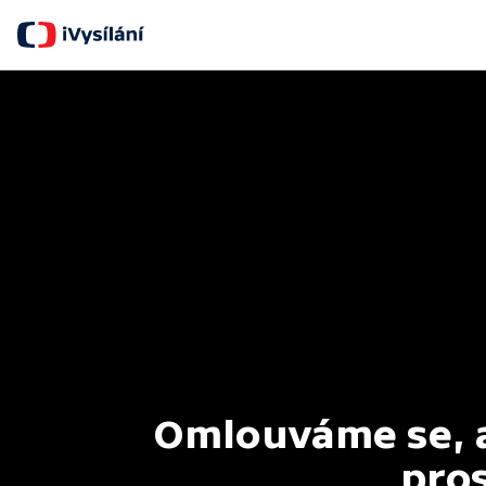
Omlouváme se, al
pros