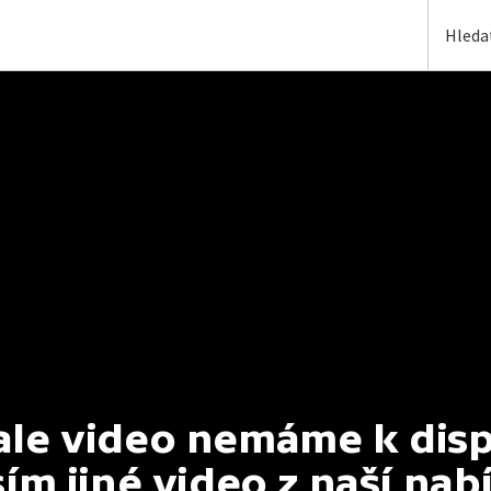
e video nemáme k dispoz
ím jiné video z naší nab