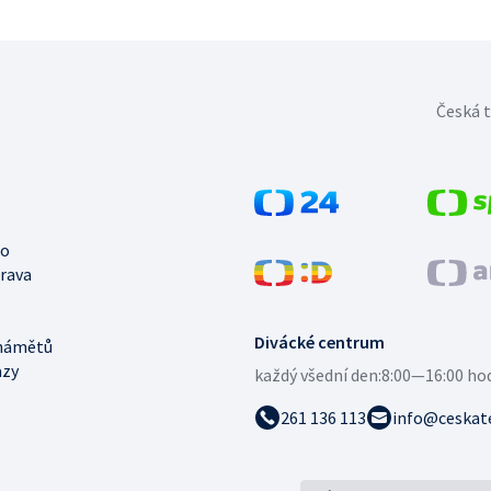
Česká t
no
trava
Divácké centrum
námětů
azy
každý všední den:
8:00—16:00 ho
261 136 113
info@ceskate