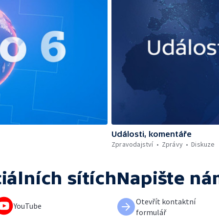
Události, komentáře
Zpravodajství
Zprávy
Diskuze
iálních sítích
Napište ná
Otevřít kontaktní
YouTube
formulář