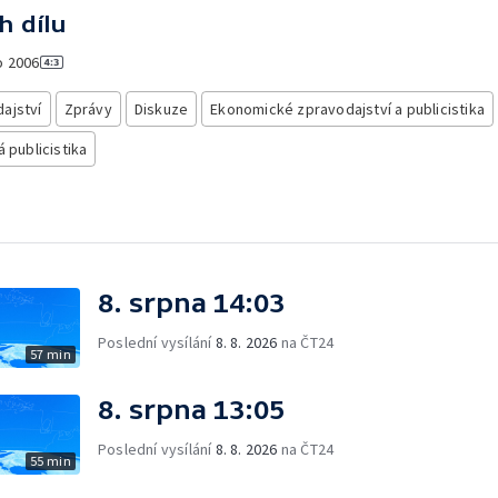
h dílu
o
2006
ajství
Zprávy
Diskuze
Ekonomické zpravodajství a publicistika
á publicistika
8. srpna 14:03
Poslední vysílání
8. 8. 2026
na ČT24
57 min
8. srpna 13:05
Poslední vysílání
8. 8. 2026
na ČT24
55 min