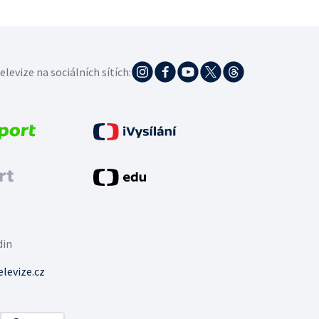
elevize na sociálních sítích:
din
levize.cz