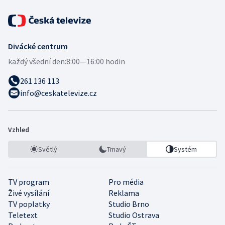
Divácké centrum
každý všední den:
8:00—16:00 hodin
261 136 113
info@ceskatelevize.cz
Vzhled
Světlý
Tmavý
Systém
TV program
Pro média
Živé vysílání
Reklama
TV poplatky
Studio Brno
Teletext
Studio Ostrava