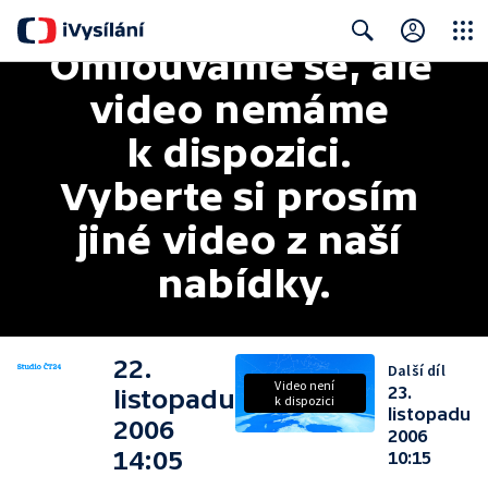
Omlouváme se, ale 
Close
Search
video nemáme 
k dispozici. 
Vyberte si prosím 
jiné video z naší 
nabídky.
22.
Další díl
Video není
23.
listopadu
k dispozici
listopadu
2006
2006
14:05
10:15