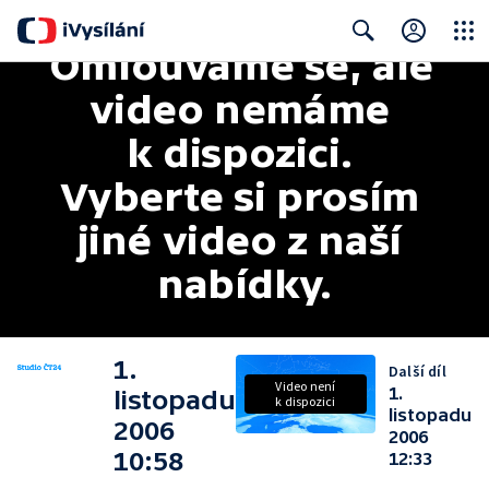
Omlouváme se, ale 
Close
Search
video nemáme 
k dispozici. 
Vyberte si prosím 
jiné video z naší 
nabídky.
1.
Další díl
Video není
1.
listopadu
k dispozici
listopadu
2006
2006
10:58
12:33