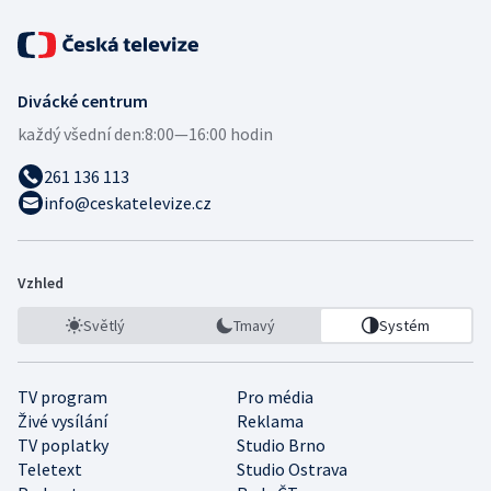
Divácké centrum
každý všední den:
8:00—16:00 hodin
261 136 113
info@ceskatelevize.cz
Vzhled
Světlý
Tmavý
Systém
TV program
Pro média
Živé vysílání
Reklama
TV poplatky
Studio Brno
Teletext
Studio Ostrava