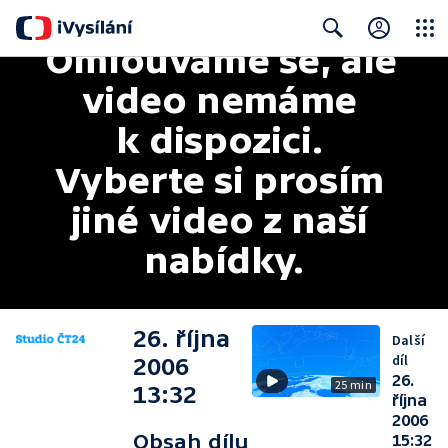
Omlouváme se, ale 
Close
Search
video nemáme 
k dispozici. 
Vyberte si prosím 
jiné video z naší 
nabídky.
26. října
Další
díl
2006
26.
25 min
13:32
října
2006
Obsah dílu
15:32