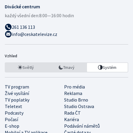
Divácké centrum
každý všední den:
8:00—16:00 hodin
261 136 113
info@ceskatelevize.cz
Vzhled
Světlý
Tmavý
Systém
TV program
Pro média
Živé vysílání
Reklama
TV poplatky
Studio Brno
Teletext
Studio Ostrava
Podcasty
Rada ČT
Počasí
Kariéra
E-shop
Podávání námětů
Mobilní a TV aplikace
Časté dotazy