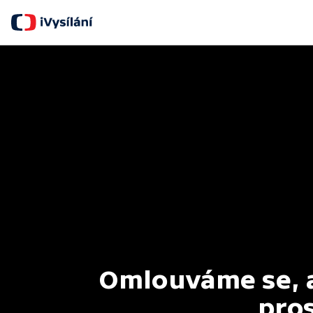
Omlouváme se, al
pros