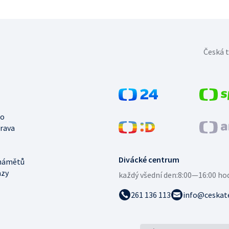
Česká t
no
trava
Divácké centrum
námětů
azy
každý všední den:
8:00—16:00 ho
261 136 113
info@ceskate