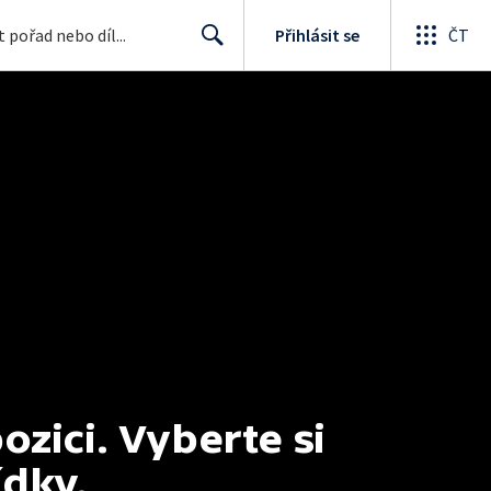
Přihlásit se
ČT
Search
ici. Vyberte si 
ídky.