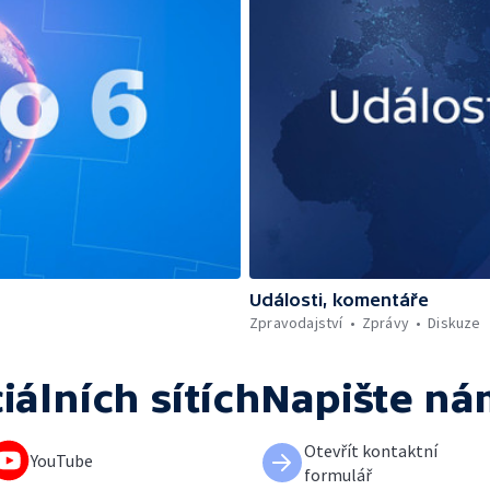
Události, komentáře
Zpravodajství
Zprávy
Diskuze
iálních sítích
Napište ná
Otevřít kontaktní
YouTube
formulář