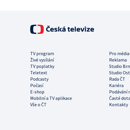
TV program
Pro média
Živé vysílání
Reklama
TV poplatky
Studio Br
Teletext
Studio Os
Podcasty
Rada ČT
Počasí
Kariéra
E-shop
Podávání 
Mobilní a TV aplikace
Časté dot
Vše o ČT
Kontakty