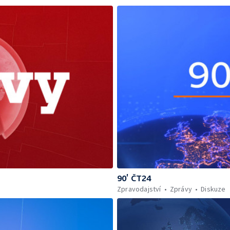
90’ ČT24
Zpravodajství
Zprávy
Diskuze