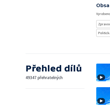
Obsa
Vyroben
Zpravod
Politick
Přehled dílů
49347 přehratelných