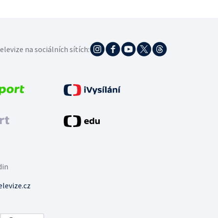
elevize na sociálních sítích:
din
levize.cz