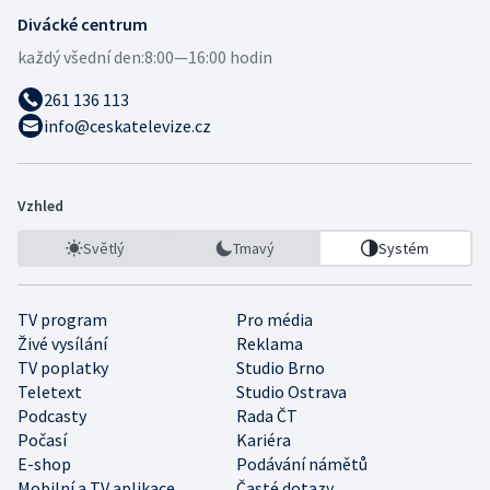
Divácké centrum
každý všední den:
8:00—16:00 hodin
261 136 113
info@ceskatelevize.cz
Vzhled
Světlý
Tmavý
Systém
TV program
Pro média
Živé vysílání
Reklama
TV poplatky
Studio Brno
Teletext
Studio Ostrava
Podcasty
Rada ČT
Počasí
Kariéra
E-shop
Podávání námětů
Mobilní a TV aplikace
Časté dotazy