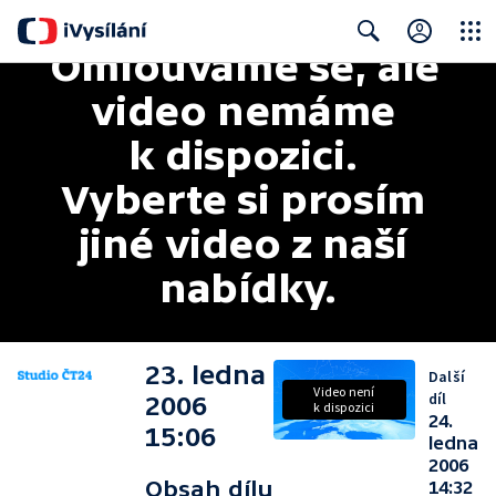
Omlouváme se, ale 
Close
Search
video nemáme 
k dispozici. 
Vyberte si prosím 
jiné video z naší 
nabídky.
23. ledna
Další
Video není
díl
2006
k dispozici
24.
15:06
ledna
2006
Obsah dílu
14:32