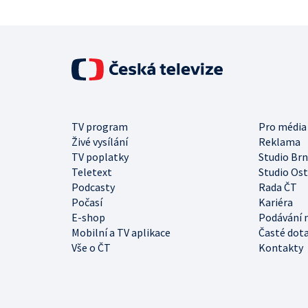
TV program
Pro média
Živé vysílání
Reklama
TV poplatky
Studio Br
Teletext
Studio Os
Podcasty
Rada ČT
Počasí
Kariéra
E-shop
Podávání 
Mobilní a TV aplikace
Časté dot
Vše o ČT
Kontakty