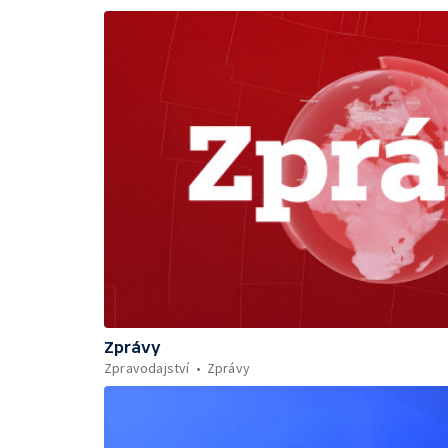
Zprávy
Zpravodajství
Zprávy