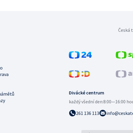
Česká t
no
trava
Divácké centrum
námětů
azy
každý všední den:
8:00—16:00 ho
261 136 113
info@ceskate