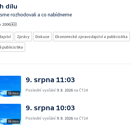
h dílu
jsme rozhodovali a co nabídneme
o
2006
ajství
Zprávy
Diskuze
Ekonomické zpravodajství a publicistika
á publicistika
9. srpna 11:03
Poslední vysílání
9. 8. 2026
na ČT24
56 min
9. srpna 10:03
Poslední vysílání
9. 8. 2026
na ČT24
56 min