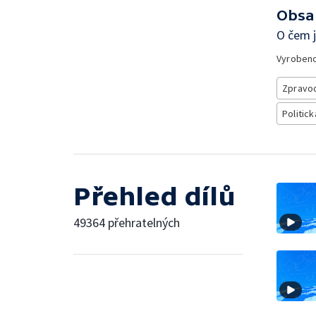
Obsa
O čem 
Vyroben
Zpravod
Politick
Přehled dílů
49364 přehratelných