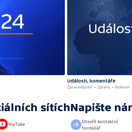
Události, komentáře
Zpravodajství
Zprávy
Diskuze
iálních sítích
Napište ná
Otevřít kontaktní
YouTube
formulář