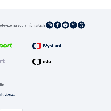
elevize na sociálních sítích:
din
levize.cz