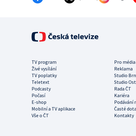
TV program
Pro média
Živé vysílání
Reklama
TV poplatky
Studio Br
Teletext
Studio Os
Podcasty
Rada ČT
Počasí
Kariéra
E-shop
Podávání 
Mobilní a TV aplikace
Časté dot
Vše o ČT
Kontakty