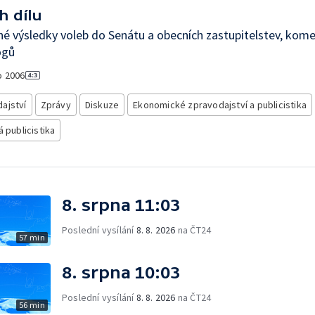
h dílu
é výsledky voleb do Senátu a obecních zastupitelstev, kom
ogů
o
2006
ajství
Zprávy
Diskuze
Ekonomické zpravodajství a publicistika
á publicistika
8. srpna 11:03
Poslední vysílání
8. 8. 2026
na ČT24
57 min
8. srpna 10:03
Poslední vysílání
8. 8. 2026
na ČT24
56 min