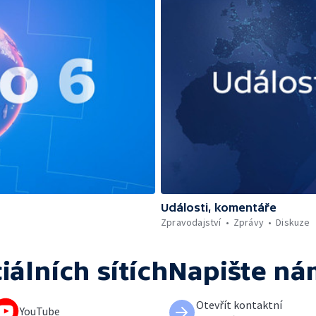
Události, komentáře
Zpravodajství
Zprávy
Diskuze
iálních sítích
Napište ná
Otevřít kontaktní
YouTube