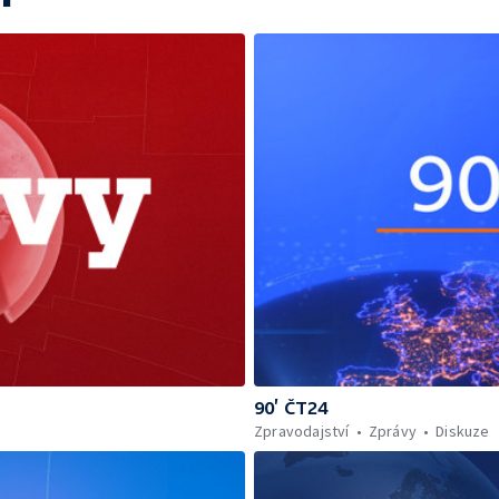
90’ ČT24
Zpravodajství
Zprávy
Diskuze