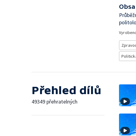
Obsa
Průběžn
politol
Vyroben
Zpravod
Politick
Přehled dílů
49349 přehratelných