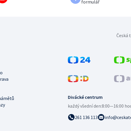
formulář
Česká t
no
trava
Divácké centrum
námětů
azy
každý všední den:
8:00—16:00 ho
261 136 113
info@ceskate