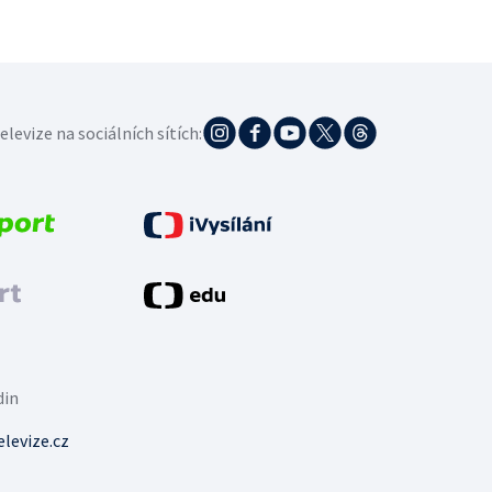
elevize na sociálních sítích:
din
levize.cz