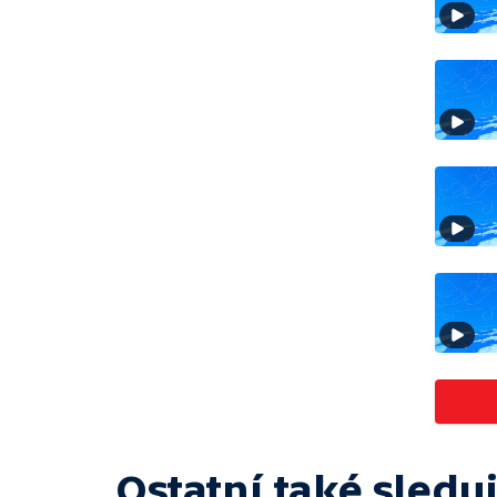
Ostatní také sleduj