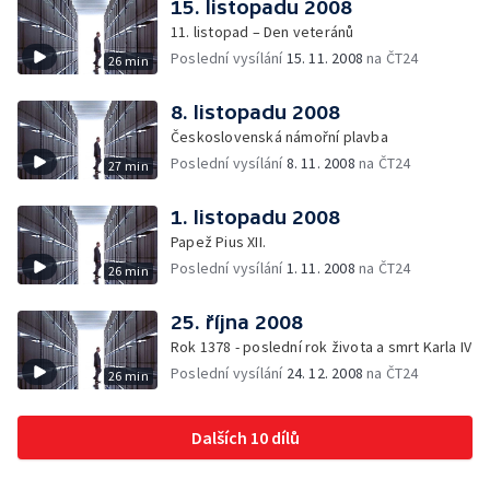
15. listopadu 2008
11. listopad – Den veteránů
Poslední vysílání
15. 11. 2008
na ČT24
26 min
8. listopadu 2008
Československá námořní plavba
Poslední vysílání
8. 11. 2008
na ČT24
27 min
1. listopadu 2008
Papež Pius XII.
Poslední vysílání
1. 11. 2008
na ČT24
26 min
25. října 2008
Rok 1378 - poslední rok života a smrt Karla IV
Poslední vysílání
24. 12. 2008
na ČT24
26 min
Dalších 10 dílů