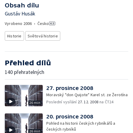
Obsah dílu
Gustáv Husák
Vyrobeno
2006
•
Česko
Historie
Světová historie
Přehled dílů
140 přehratelných
27. prosince 2008
Moravský "don Quijote" Karel st. ze Žerotína
Poslední vysílání
27. 12. 2008
na ČT24
26 min
20. prosince 2008
Pohled na historii českých rybníkářů a
českých rybníků
26 min