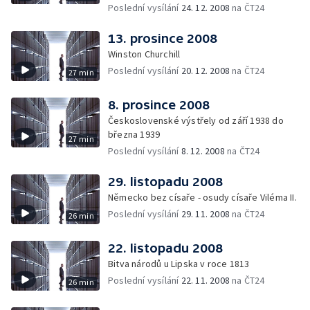
Poslední vysílání
24. 12. 2008
na ČT24
13. prosince 2008
Winston Churchill
Poslední vysílání
20. 12. 2008
na ČT24
27 min
8. prosince 2008
Československé výstřely od září 1938 do
března 1939
27 min
Poslední vysílání
8. 12. 2008
na ČT24
29. listopadu 2008
Německo bez císaře - osudy císaře Viléma II.
Poslední vysílání
29. 11. 2008
na ČT24
26 min
22. listopadu 2008
Bitva národů u Lipska v roce 1813
Poslední vysílání
22. 11. 2008
na ČT24
26 min