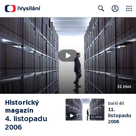
Close
Search
31 min
Historický
Další díl
magazín
11.
listopadu
4. listopadu
31 min
2006
2006