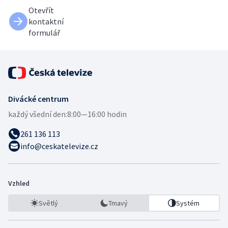
Otevřít
kontaktní
formulář
Divácké centrum
každý všední den:
8:00—16:00 hodin
261 136 113
info@ceskatelevize.cz
Vzhled
Světlý
Tmavý
Systém