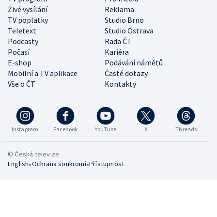
Živé vysílání
Reklama
TV poplatky
Studio Brno
Teletext
Studio Ostrava
Podcasty
Rada ČT
Počasí
Kariéra
E-shop
Podávání námětů
Mobilní a TV aplikace
Časté dotazy
Vše o ČT
Kontakty
Instagram
Facebook
YouTube
X
Threads
© Česká televize
•
•
English
Ochrana soukromí
Přístupnost