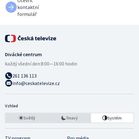
Otevřít
kontaktní
formulář
Divácké centrum
každý všední den:
8:00—16:00 hodin
261 136 113
info@ceskatelevize.cz
Vzhled
Světlý
Tmavý
Systém
TV program
Pro média