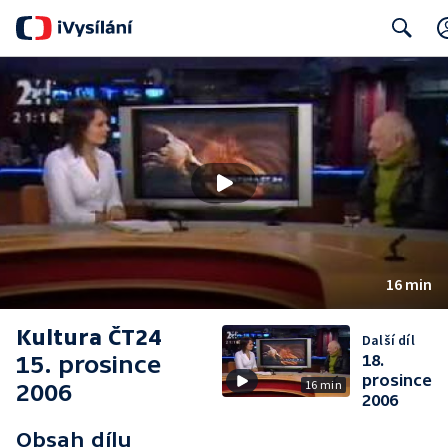
Search
16 min
Kultura ČT24
Další díl
15. prosince
18.
prosince
16 min
2006
2006
Obsah dílu