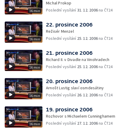
Michal Prokop
Poslední vysílání
31. 12. 2006
na ČT24
16 min
22. prosince 2006
Režisér Menzel
Poslední vysílání
25. 12. 2006
na ČT24
16 min
21. prosince 2006
Richard II. v Divadle na Vinohradech
Poslední vysílání
25. 12. 2006
na ČT24
16 min
20. prosince 2006
Arnošt Lustig slaví osmdesátiny
Poslední vysílání
26. 12. 2006
na ČT24
16 min
19. prosince 2006
Rozhovor s Michaelem Cunninghamem
Poslední vysílání
27. 12. 2006
na ČT24
16 min