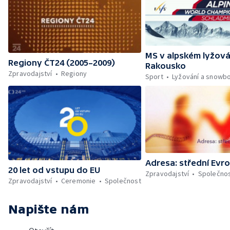
MS v alpském lyžová
Regiony ČT24 (2005–2009)
Rakousko
Zpravodajství
Regiony
Sport
Lyžování a snowb
Adresa: střední Evr
20 let od vstupu do EU
Zpravodajství
Společno
Zpravodajství
Ceremonie
Společnost
Napište nám