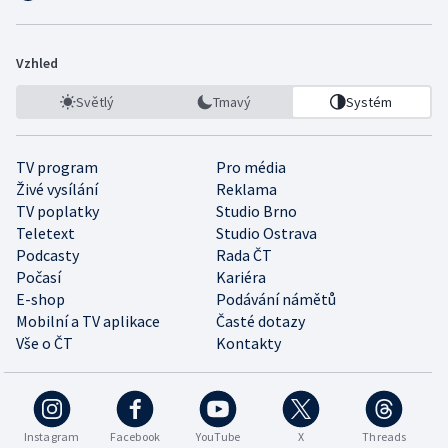
Vzhled
Světlý
Tmavý
Systém
TV program
Pro média
Živé vysílání
Reklama
TV poplatky
Studio Brno
Teletext
Studio Ostrava
Podcasty
Rada ČT
Počasí
Kariéra
E-shop
Podávání námětů
Mobilní a TV aplikace
Časté dotazy
Vše o ČT
Kontakty
Instagram
Facebook
YouTube
X
Threads