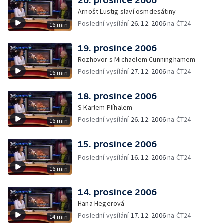
20. prosince 2006
Arnošt Lustig slaví osmdesátiny
Poslední vysílání
26. 12. 2006
na ČT24
16 min
19. prosince 2006
Rozhovor s Michaelem Cunninghamem
Poslední vysílání
27. 12. 2006
na ČT24
16 min
18. prosince 2006
S Karlem Plíhalem
Poslední vysílání
26. 12. 2006
na ČT24
16 min
15. prosince 2006
Poslední vysílání
16. 12. 2006
na ČT24
16 min
14. prosince 2006
Hana Hegerová
Poslední vysílání
17. 12. 2006
na ČT24
14 min