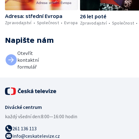
Adresa: střední Evropa
26 let poté
Zpravodajství
Společnost
Evropa
Zpravodajství
Společnost
Napište nám
Otevřít
kontaktní
formulář
Divácké centrum
každý všední den:
8:00—16:00 hodin
261 136 113
info@ceskatelevize.cz