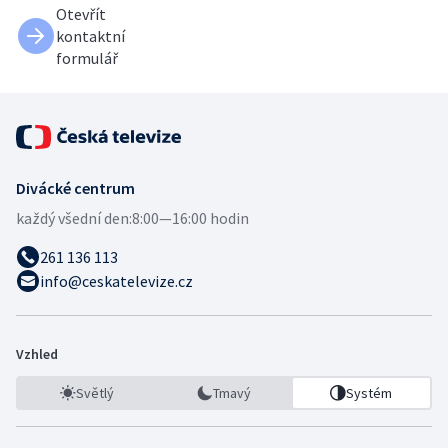
Otevřít
kontaktní
formulář
Divácké centrum
každý všední den:
8:00—16:00 hodin
261 136 113
info@ceskatelevize.cz
Vzhled
Světlý
Tmavý
Systém