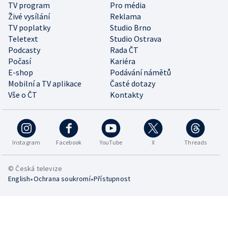
TV program
Pro média
Živé vysílání
Reklama
TV poplatky
Studio Brno
Teletext
Studio Ostrava
Podcasty
Rada ČT
Počasí
Kariéra
E-shop
Podávání námětů
Mobilní a TV aplikace
Časté dotazy
Vše o ČT
Kontakty
Instagram
Facebook
YouTube
X
Threads
© Česká televize
•
•
English
Ochrana soukromí
Přístupnost