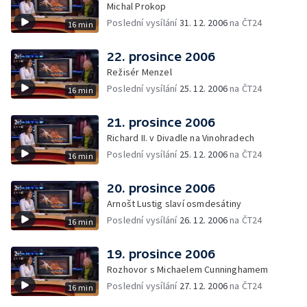
Michal Prokop
Poslední vysílání
31. 12. 2006
na ČT24
16 min
22. prosince 2006
Režisér Menzel
Poslední vysílání
25. 12. 2006
na ČT24
16 min
21. prosince 2006
Richard II. v Divadle na Vinohradech
Poslední vysílání
25. 12. 2006
na ČT24
16 min
20. prosince 2006
Arnošt Lustig slaví osmdesátiny
Poslední vysílání
26. 12. 2006
na ČT24
16 min
19. prosince 2006
Rozhovor s Michaelem Cunninghamem
Poslední vysílání
27. 12. 2006
na ČT24
16 min