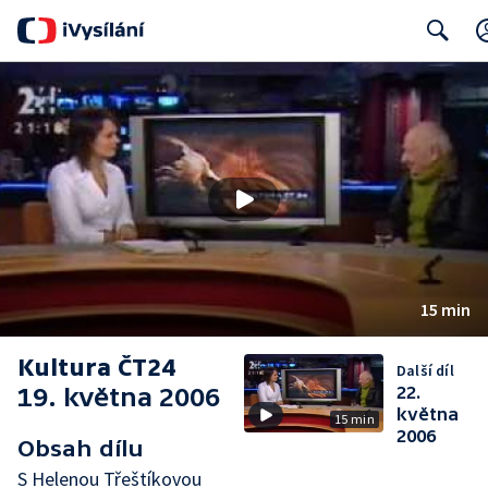
Search
15 min
Kultura ČT24
Další díl
19. května 2006
22.
května
15 min
2006
Obsah dílu
S Helenou Třeštíkovou