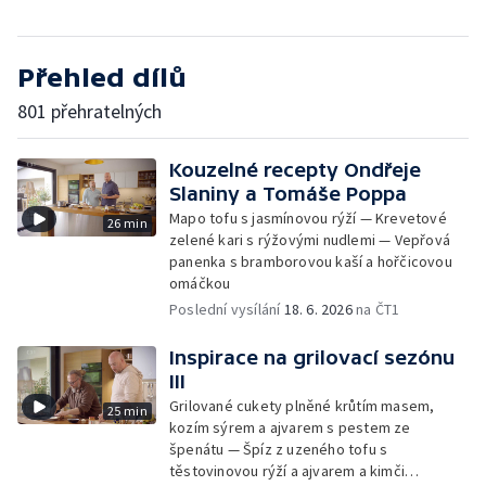
Přehled dílů
801 přehratelných
Kouzelné recepty Ondřeje
Slaniny a Tomáše Poppa
Mapo tofu s jasmínovou rýží — Krevetové
26 min
zelené kari s rýžovými nudlemi — Vepřová
panenka s bramborovou kaší a hořčicovou
omáčkou
Poslední vysílání
18. 6. 2026
na ČT1
Inspirace na grilovací sezónu
III
Grilované cukety plněné krůtím masem,
25 min
kozím sýrem a ajvarem s pestem ze
špenátu — Špíz z uzeného tofu s
těstovinovou rýží a ajvarem a kimči