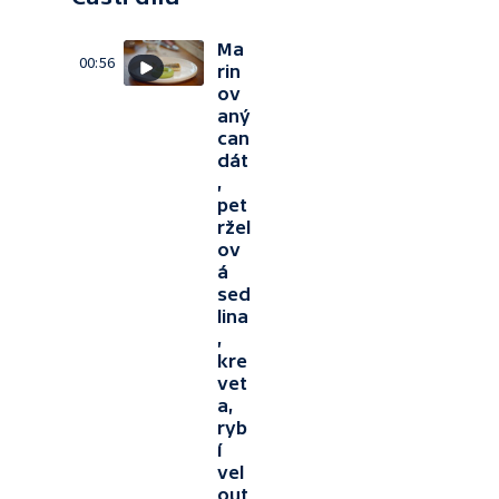
Ma
00:56
rin
ov
aný
can
dát
,
pet
ržel
ov
á
sed
lina
,
kre
vet
a,
ryb
í
vel
out