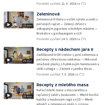
Poslední vysílání
21. 5. 2026
na ČT1
Zeleninová
Zeleninová frittata s ovčím sýrem a salát z
pečených rajčat — Zelený chřest s
25 min
odkapaným jogurtem a hnědým máslem —
Brokolice s gochujangem a rýží
Poslední vysílání
14. 5. 2026
na ČT1
Recepty s nádechem jara II
Zadělávané krůtí stehno s jarní zeleninou a
pečenou chřestovou nádivkou — Mrkvové
25 min
smažené placky s bylinkovým hummusem a
chilli cottage — Závitek z jarního těsta
plněný lososem, fenykl s kokosovým
Poslední vysílání
7. 5. 2026
na ČT1
krémem se žlutým kari
Recepty z mletého masa
Kuřecí mleté maso s mozzarellou a
rajčatový salát s kuskusem — Mleté hovězí
26 min
kuličky s houbovým ragú a rýží — Mleté
jehněčí a zeleninová směs s cizrnou