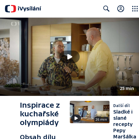
Close
Search
25 min
Inspirace z
Další díl
Sladké i
kuchařské
slané
26 min
olympiády
recepty
Pepy
Obsah dílu
Maršálka