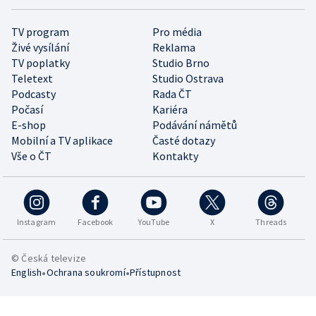
TV program
Pro média
Živé vysílání
Reklama
TV poplatky
Studio Brno
Teletext
Studio Ostrava
Podcasty
Rada ČT
Počasí
Kariéra
E-shop
Podávání námětů
Mobilní a TV aplikace
Časté dotazy
Vše o ČT
Kontakty
Instagram
Facebook
YouTube
X
Threads
© Česká televize
•
•
English
Ochrana soukromí
Přístupnost