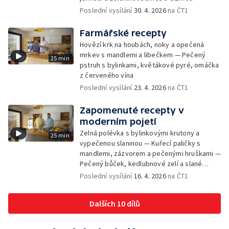
Poslední vysílání
30. 4. 2026
na ČT1
Farmářské recepty
Hovězí krk na houbách, noky a opečená
mrkev s mandlemi a libečkem — Pečený
25 min
pstruh s bylinkami, květákové pyré, omáčka
z červeného vína
Poslední vysílání
23. 4. 2026
na ČT1
Zapomenuté recepty v
moderním pojetí
Zelná polévka s bylinkovými krutony a
25 min
vypečenou slaninou — Kuřecí paličky s
mandlemi, zázvorem a pečenými hruškami —
Pečený bůček, kedlubnové zelí a slané
škubánky
Poslední vysílání
16. 4. 2026
na ČT1
Dalších 10 dílů