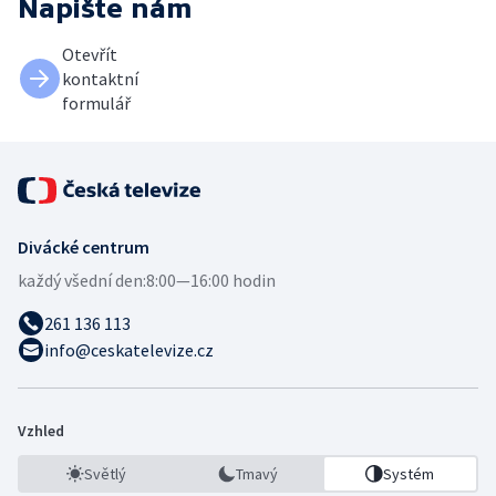
Napište nám
Otevřít
kontaktní
formulář
Divácké centrum
každý všední den:
8:00—16:00 hodin
261 136 113
info@ceskatelevize.cz
Vzhled
Světlý
Tmavý
Systém