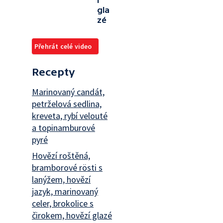
í
gla
zé
Přehrát celé video
Recepty
Marinovaný candát,
petrželová sedlina,
kreveta, rybí velouté
a topinamburové
pyré
Hovězí roštěná,
bramborové rösti s
lanýžem, hovězí
jazyk, marinovaný
celer, brokolice s
čirokem, hovězí glazé