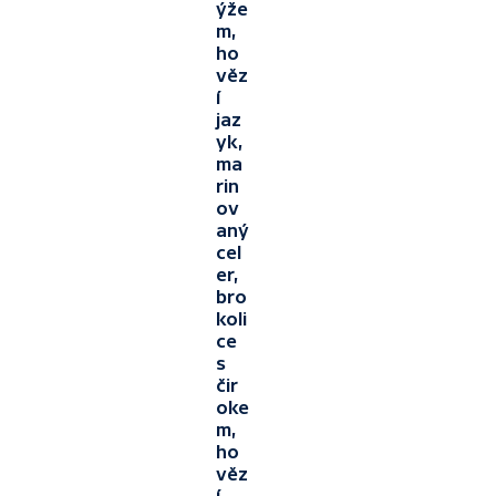
ýže
m,
ho
věz
í
jaz
yk,
ma
rin
ov
aný
cel
er,
bro
koli
ce
s
čir
oke
m,
ho
věz