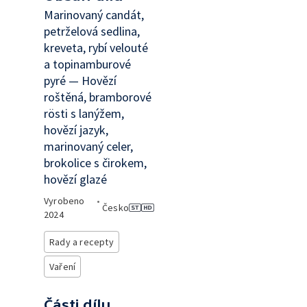
Marinovaný candát,
petrželová sedlina,
kreveta, rybí velouté
a topinamburové
pyré — Hovězí
roštěná, bramborové
rösti s lanýžem,
hovězí jazyk,
marinovaný celer,
brokolice s čirokem,
hovězí glazé
Vyrobeno
•
Česko
2024
Rady a recepty
Vaření
Části dílu