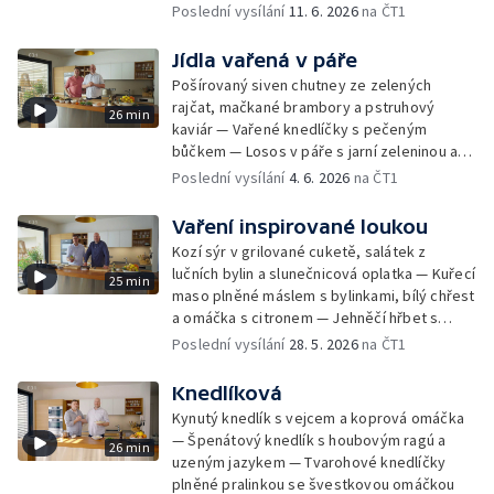
majonézou — Jehněčí karbanátky s
Poslední vysílání
11. 6. 2026
na ČT1
pšeničnými plackami a jogurt s ajvarem
Jídla vařená v páře
Pošírovaný siven chutney ze zelených
rajčat, mačkané brambory a pstruhový
26 min
kaviár — Vařené knedlíčky s pečeným
bůčkem — Losos v páře s jarní zeleninou a
omáčkou z růžového vína
Poslední vysílání
4. 6. 2026
na ČT1
Vaření inspirované loukou
Kozí sýr v grilované cuketě, salátek z
lučních bylin a slunečnicová oplatka — Kuřecí
25 min
maso plněné máslem s bylinkami, bílý chřest
a omáčka s citronem — Jehněčí hřbet s
rajčatovou polentou, krémovým pórkem a
Poslední vysílání
28. 5. 2026
na ČT1
máslovými sladkými mrkvičkami
Knedlíková
Kynutý knedlík s vejcem a koprová omáčka
— Špenátový knedlík s houbovým ragú a
26 min
uzeným jazykem — Tvarohové knedlíčky
plněné pralinkou se švestkovou omáčkou