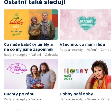
Ostatní také sledují
Co naše babičky uměly a
Všechno, co mám ráda
na co my jsme zapomněli
Rady a recepty
Vaření
Zahra
Rady a recepty
Vaření
Zahrada
Buchty po ránu
Hobby naší doby
Rady a recepty
Vaření
Rady a recepty
Vaření
Zahra