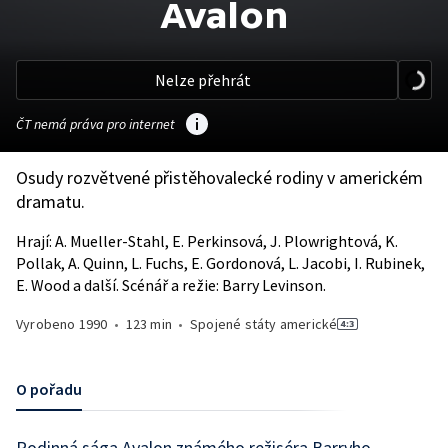
Avalon
Nelze přehrát
ČT nemá práva pro internet
Osudy rozvětvené přistěhovalecké rodiny v americkém
dramatu.
Hrají: A. Mueller-Stahl, E. Perkinsová, J. Plowrightová, K.
Pollak, A. Quinn, L. Fuchs, E. Gordonová, L. Jacobi, I. Rubinek,
E. Wood a další. Scénář a režie: Barry Levinson.
Vyrobeno
1990
•
123 min
•
Spojené státy americké
O pořadu
Rodinná sága Avalon známého režiséra Barryho