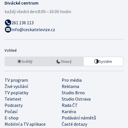
Divácké centrum
každý všední den:
8:00—16:00 hodin
261 136 113
info@ceskatelevize.cz
Vzhled
Světlý
Tmavý
Systém
TV program
Pro média
Živé vysílání
Reklama
TV poplatky
Studio Brno
Teletext
Studio Ostrava
Podcasty
Rada ČT
Počasí
Kariéra
E-shop
Podávání námětů
Mobilní a TV aplikace
Časté dotazy