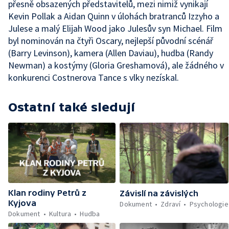
přesně obsazených představitelů, mezi nimiž vynikají
Kevin Pollak a Aidan Quinn v úlohách bratranců Izzyho a
Julese a malý Elijah Wood jako Julesův syn Michael. Film
byl nominován na čtyři Oscary, nejlepší původní scénář
(Barry Levinson), kamera (Allen Daviau), hudba (Randy
Newman) a kostýmy (Gloria Greshamová), ale žádného v
konkurenci Costnerova Tance s vlky nezískal.
Ostatní také sledují
Klan rodiny Petrů z
Závislí na závislých
Kyjova
Dokument
Zdraví
Psychologie
Dokument
Kultura
Hudba