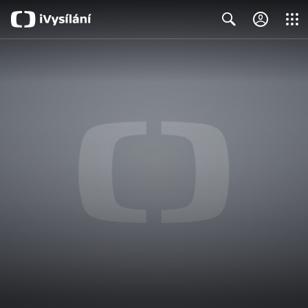
Close
Search