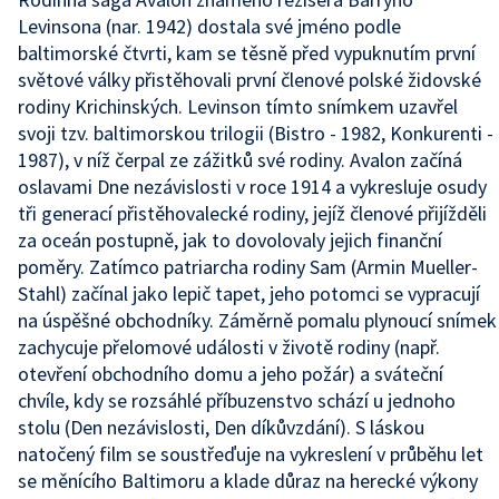
Levinsona (nar. 1942) dostala své jméno podle
baltimorské čtvrti, kam se těsně před vypuknutím první
světové války přistěhovali první členové polské židovské
rodiny Krichinských. Levinson tímto snímkem uzavřel
svoji tzv. baltimorskou trilogii (Bistro - 1982, Konkurenti -
1987), v níž čerpal ze zážitků své rodiny. Avalon začíná
oslavami Dne nezávislosti v roce 1914 a vykresluje osudy
tři generací přistěhovalecké rodiny, jejíž členové přijížděli
za oceán postupně, jak to dovolovaly jejich finanční
poměry. Zatímco patriarcha rodiny Sam (Armin Mueller-
Stahl) začínal jako lepič tapet, jeho potomci se vypracují
na úspěšné obchodníky. Záměrně pomalu plynoucí snímek
zachycuje přelomové události v životě rodiny (např.
otevření obchodního domu a jeho požár) a sváteční
chvíle, kdy se rozsáhlé příbuzenstvo schází u jednoho
stolu (Den nezávislosti, Den díkůvzdání). S láskou
natočený film se soustřeďuje na vykreslení v průběhu let
se měnícího Baltimoru a klade důraz na herecké výkony