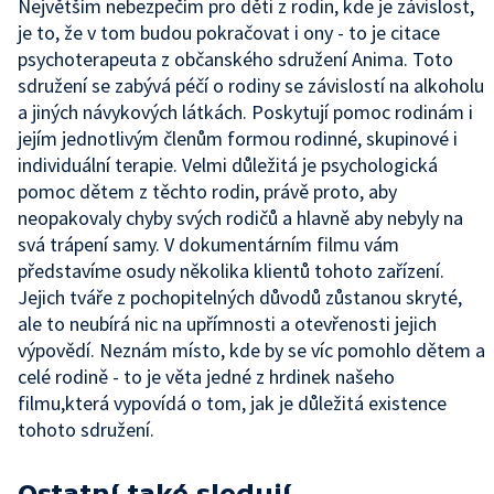
Největším nebezpečím pro děti z rodin, kde je závislost,
je to, že v tom budou pokračovat i ony - to je citace
psychoterapeuta z občanského sdružení Anima. Toto
sdružení se zabývá péčí o rodiny se závislostí na alkoholu
a jiných návykových látkách. Poskytují pomoc rodinám i
jejím jednotlivým členům formou rodinné, skupinové i
individuální terapie. Velmi důležitá je psychologická
pomoc dětem z těchto rodin, právě proto, aby
neopakovaly chyby svých rodičů a hlavně aby nebyly na
svá trápení samy. V dokumentárním filmu vám
představíme osudy několika klientů tohoto zařízení.
Jejich tváře z pochopitelných důvodů zůstanou skryté,
ale to neubírá nic na upřímnosti a otevřenosti jejich
výpovědí. Neznám místo, kde by se víc pomohlo dětem a
celé rodině - to je věta jedné z hrdinek našeho
filmu,která vypovídá o tom, jak je důležitá existence
tohoto sdružení.
Ostatní také sledují