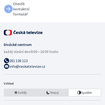
Otevřít
kontaktní
formulář
Divácké centrum
každý všední den:
8:00—16:00 hodin
261 136 113
info@ceskatelevize.cz
Vzhled
Světlý
Tmavý
Systém