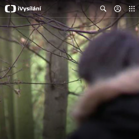
Close
Search