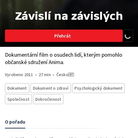
Závislí na závislých
Přehrát
Dokumentární film o osudech lidí, kterým pomohlo
občanské sdružení Anima.
Vyrobeno
2011
•
27 min
•
Česko
Dokument
Dokument o zdraví
Psychologický dokument
Společnost
Dobročinnost
O pořadu