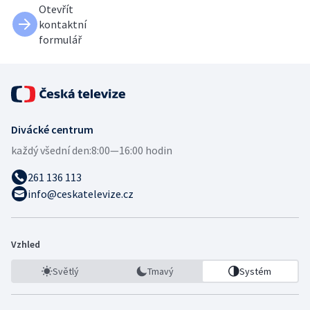
Otevřít
kontaktní
formulář
Divácké centrum
každý všední den:
8:00—16:00 hodin
261 136 113
info@ceskatelevize.cz
Vzhled
Světlý
Tmavý
Systém