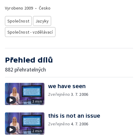
Vyrobeno
2009
•
Česko
Společnost
Jazyky
Společnost - vzdělávací
Přehled dílů
882 přehratelných
we have seen
Zveřejněno
3. 7. 2006
3 min
this is not an issue
Zveřejněno
4. 7. 2006
2 min