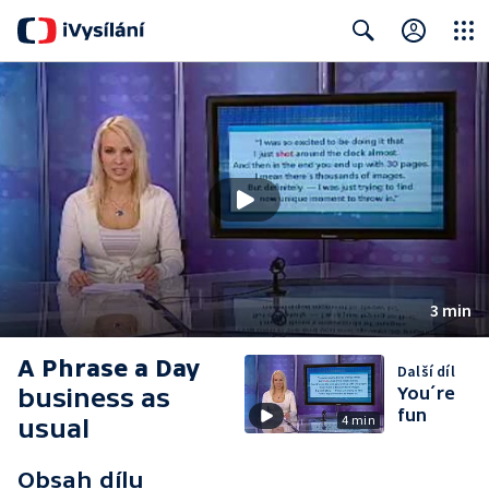
Close
Search
3 min
A Phrase a Day
Další díl
business as
You´re
fun
4 min
usual
Obsah dílu