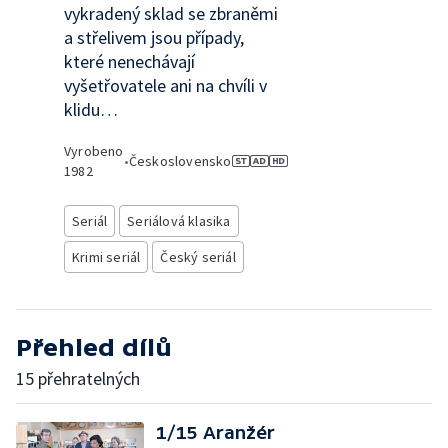
vykradený sklad se zbraněmi
a střelivem jsou případy,
které nenechávají
vyšetřovatele ani na chvíli v
klidu…
Vyrobeno
•
Československo
1982
Seriál
Seriálová klasika
Krimi seriál
Český seriál
Přehled dílů
15 přehratelných
1/15 Aranžér