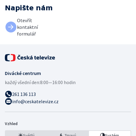
Napište nám
Otevřít
kontaktní
formulář
Divácké centrum
každý všední den:
8:00—16:00 hodin
261 136 113
info@ceskatelevize.cz
Vzhled
Světlý
Tmavý
Systém