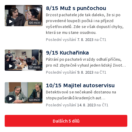
8/15 Muž s punčochou
Drzost pachatele jde tak daleko, že si po
provedené loupeži počká i na příjezd
64 min
vyšetřovatelů. Zde se však dopustí chyby,
která se mu stane osudnou.
Poslední vysílání
7. 8. 2023
na ČT1
9/15 Kuchařinka
Pátrání po pachateli vraždy odhalí příčinu,
pro niž zbytečně vyhasl jeden lidský život…
57 min
Poslední vysílání
9. 8. 2023
na ČT1
10/15 Majitel autoservisu
Detektivové se nečekaně dostanou na
stopu pašeráků kradených aut…
60 min
Poslední vysílání
14. 8. 2023
na ČT1
Dalších 5 dílů