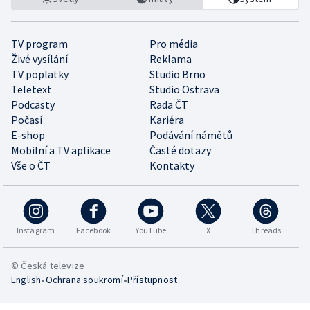
TV program
Pro média
Živé vysílání
Reklama
TV poplatky
Studio Brno
Teletext
Studio Ostrava
Podcasty
Rada ČT
Počasí
Kariéra
E-shop
Podávání námětů
Mobilní a TV aplikace
Časté dotazy
Vše o ČT
Kontakty
Instagram
Facebook
YouTube
X
Threads
© Česká televize
•
•
English
Ochrana soukromí
Přístupnost