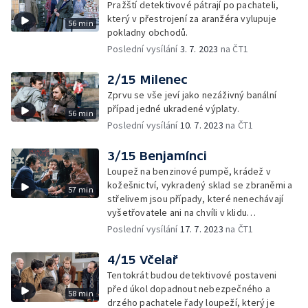
Pražští detektivové pátrají po pachateli,
který v přestrojení za aranžéra vylupuje
56 min
pokladny obchodů.
Poslední vysílání
3. 7. 2023
na ČT1
2/15 Milenec
Zprvu se vše jeví jako nezáživný banální
případ jedné ukradené výplaty.
56 min
Poslední vysílání
10. 7. 2023
na ČT1
3/15 Benjamínci
Loupež na benzinové pumpě, krádež v
kožešnictví, vykradený sklad se zbraněmi a
57 min
střelivem jsou případy, které nenechávají
vyšetřovatele ani na chvíli v klidu…
Poslední vysílání
17. 7. 2023
na ČT1
4/15 Včelař
Tentokrát budou detektivové postaveni
před úkol dopadnout nebezpečného a
58 min
drzého pachatele řady loupeží, který je