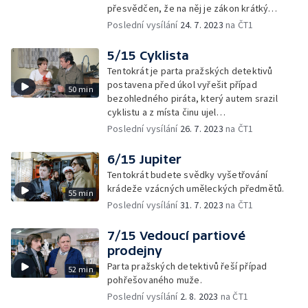
přesvědčen, že na něj je zákon krátký…
Poslední vysílání
24. 7. 2023
na ČT1
5/15 Cyklista
Tentokrát je parta pražských detektivů
postavena před úkol vyřešit případ
50 min
bezohledného piráta, který autem srazil
cyklistu a z místa činu ujel…
Poslední vysílání
26. 7. 2023
na ČT1
6/15 Jupiter
Tentokrát budete svědky vyšetřování
krádeže vzácných uměleckých předmětů.
55 min
Poslední vysílání
31. 7. 2023
na ČT1
7/15 Vedoucí partiové
prodejny
Parta pražských detektivů řeší případ
52 min
pohřešovaného muže.
Poslední vysílání
2. 8. 2023
na ČT1