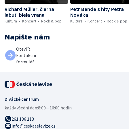
Richard Müller: čierna
Petr Bende s hity Petra
labuť, biela vrana
Nováka
Kultura
Koncert
Rock & pop
Kultura
Koncert
Rock & pop
Napište nám
Otevřít
kontaktní
formulář
Divácké centrum
každý všední den:
8:00—16:00 hodin
261 136 113
info@ceskatelevize.cz