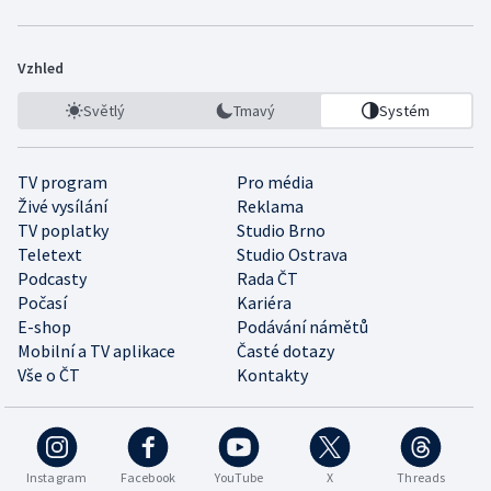
Vzhled
Světlý
Tmavý
Systém
TV program
Pro média
Živé vysílání
Reklama
TV poplatky
Studio Brno
Teletext
Studio Ostrava
Podcasty
Rada ČT
Počasí
Kariéra
E-shop
Podávání námětů
Mobilní a TV aplikace
Časté dotazy
Vše o ČT
Kontakty
Instagram
Facebook
YouTube
X
Threads