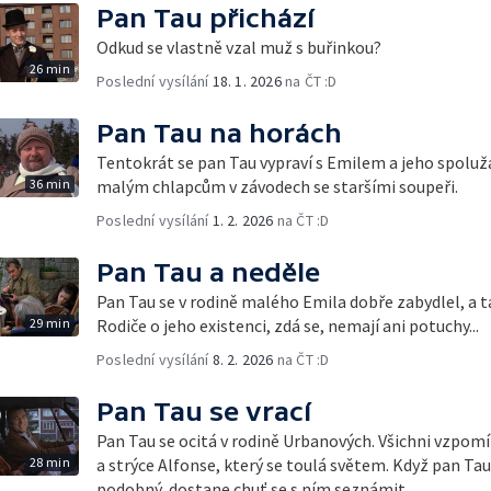
Pan Tau přichází
Odkud se vlastně vzal muž s buřinkou?
26 min
Poslední vysílání
18. 1. 2026
na ČT :D
Pan Tau na horách
Tentokrát se pan Tau vypraví s Emilem a jeho spolu
36 min
malým chlapcům v závodech se staršími soupeři.
Poslední vysílání
1. 2. 2026
na ČT :D
Pan Tau a neděle
Pan Tau se v rodině malého Emila dobře zabydlel, a tak
29 min
Rodiče o jeho existenci, zdá se, nemají ani potuchy...
Poslední vysílání
8. 2. 2026
na ČT :D
Pan Tau se vrací
Pan Tau se ocitá v rodině Urbanových. Všichni vzpomín
28 min
a strýce Alfonse, který se toulá světem. Když pan Tau 
podobný, dostane chuť se s ním seznámit.