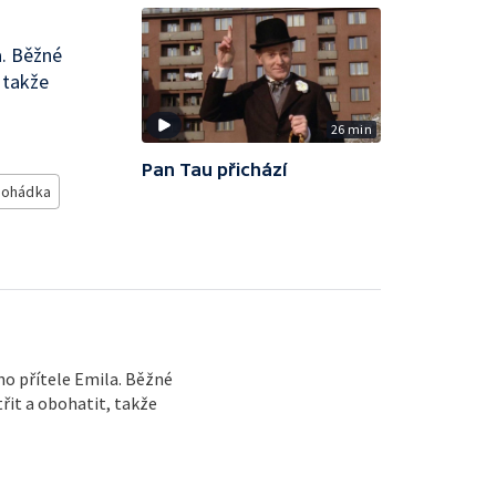
a. Běžné
 takže
26 min
Pan Tau přichází
pohádka
ho přítele Emila. Běžné
řit a obohatit, takže