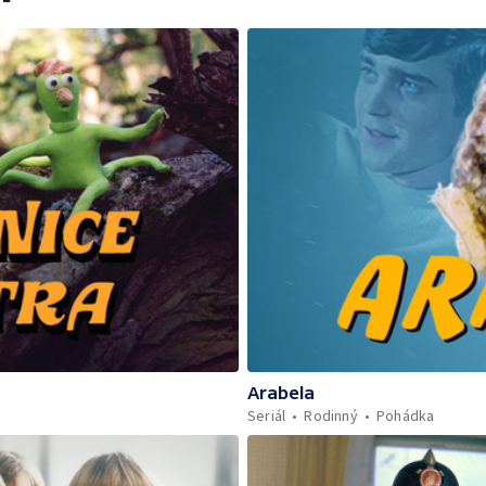
Arabela
Seriál
Rodinný
Pohádka