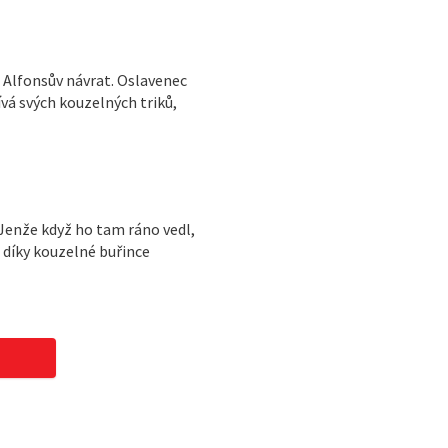
o Alfonsův návrat. Oslavenec
ívá svých kouzelných triků,
 Jenže když ho tam ráno vedl,
ž díky kouzelné buřince