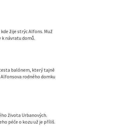
de žije strýc Alfons. Muž
e k návratu domů.
 cesta balónem, který tajně
dě Alfonsova rodného domku
ého života Urbanových.
eho péče o kozu už je příliš.