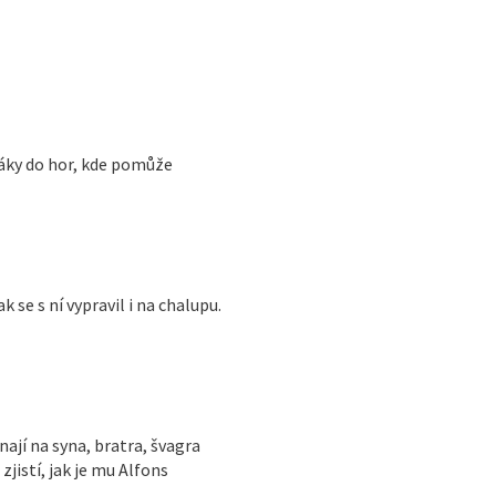
žáky do hor, kde pomůže
 se s ní vypravil i na chalupu.
ají na syna, bratra, švagra
zjistí, jak je mu Alfons