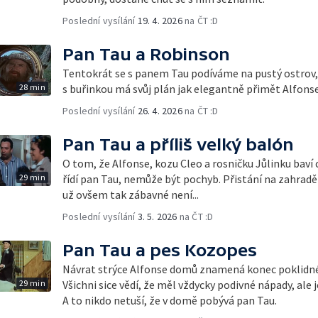
Poslední vysílání
19. 4. 2026
na ČT :D
Pan Tau a Robinson
Tentokrát se s panem Tau podíváme na pustý ostrov, k
28 min
s buřinkou má svůj plán jak elegantně přimět Alfons
Poslední vysílání
26. 4. 2026
na ČT :D
Pan Tau a příliš velký balón
O tom, že Alfonse, kozu Cleo a rosničku Jůlinku baví
29 min
řídí pan Tau, nemůže být pochyb. Přistání na zahra
už ovšem tak zábavné není...
Poslední vysílání
3. 5. 2026
na ČT :D
Pan Tau a pes Kozopes
Návrat strýce Alfonse domů znamená konec poklidn
29 min
Všichni sice vědí, že měl vždycky podivné nápady, ale j
A to nikdo netuší, že v domě pobývá pan Tau.