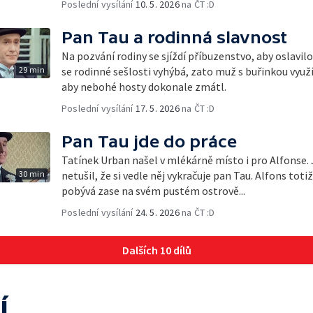
Poslední vysílání
10. 5. 2026
na ČT :D
Pan Tau a rodinná slavnost
Na pozvání rodiny se sjíždí příbuzenstvo, aby oslavil
29 min
se rodinné sešlosti vyhýbá, zato muž s buřinkou využ
aby nebohé hosty dokonale zmátl.
Poslední vysílání
17. 5. 2026
na ČT :D
Pan Tau jde do práce
Tatínek Urban našel v mlékárně místo i pro Alfonse.
30 min
netušil, že si vedle něj vykračuje pan Tau. Alfons toti
pobývá zase na svém pustém ostrově...
Poslední vysílání
24. 5. 2026
na ČT :D
Dalších 10 dílů
í