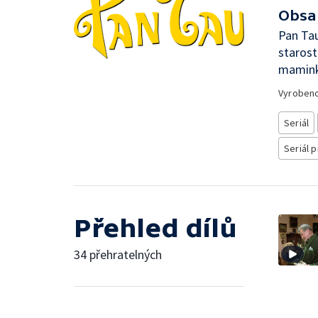
Obsa
Pan Tau
starost
maminka
Vyroben
Seriál
Seriál p
Přehled dílů
34 přehratelných