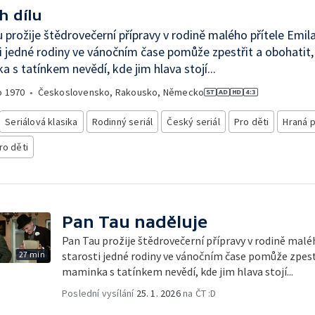
h dílu
 prožije štědrovečerní přípravy v rodině malého přítele Emil
i jedné rodiny ve vánočním čase pomůže zpestřit a obohatit,
 s tatínkem nevědí, kde jim hlava stojí...
o
1970
•
Československo, Rakousko, Německo
Seriálová klasika
Rodinný seriál
Český seriál
Pro děti
Hraná 
ro děti
Pan Tau naděluje
Pan Tau prožije štědrovečerní přípravy v rodině malé
27 min
starosti jedné rodiny ve vánočním čase pomůže zpest
maminka s tatínkem nevědí, kde jim hlava stojí...
Poslední vysílání
25. 1. 2026
na ČT :D