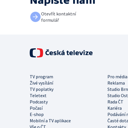
Napište nám
Otevřít kontaktní
formulář
TV program
Pro média
Živé vysílání
Reklama
TV poplatky
Studio Br
Teletext
Studio Os
Podcasty
Rada ČT
Počasí
Kariéra
E-shop
Podávání 
Mobilní a TV aplikace
Časté dot
Vše o ČT
Kontakty