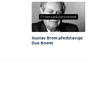
ČT nemá práva pro internet
Gustav Brom představuje
Duo Boemi