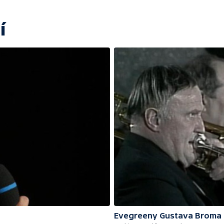
í
Evegreeny Gustava Broma l