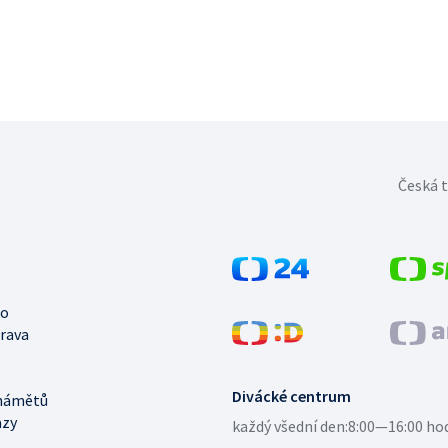
Česká t
no
trava
Divácké centrum
námětů
azy
každý všední den:
8:00—16:00 ho