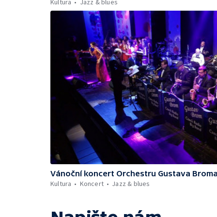
Kultura
Jazz & blues
Vánoční koncert Orchestru Gustava Brom
Kultura
Koncert
Jazz & blues