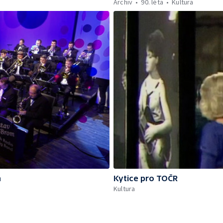
Archiv
90. léta
Kultura
a
Kytice pro TOČR
Kultura