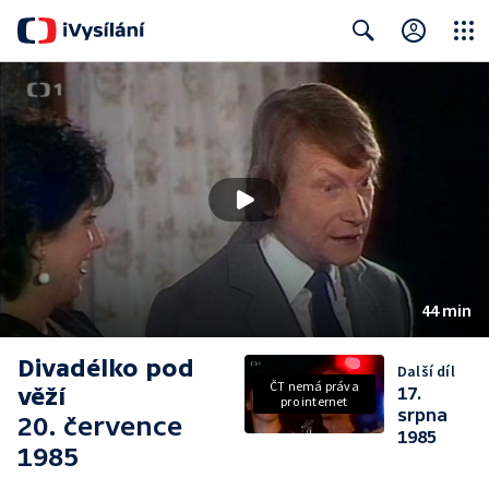
Close
Search
44 min
Divadélko pod
Další díl
ČT nemá práva
věží
17.
pro internet
srpna
20. července
1985
1985