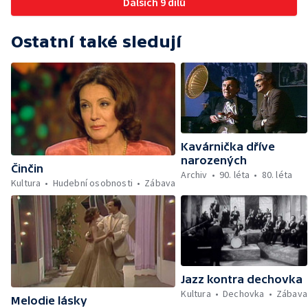
Dalších 9 dílů
Ostatní také sledují
Kavárnička dříve
narozených
Činčin
Archiv
90. léta
80. léta
Kultura
Hudební osobnosti
Zábava
Jazz kontra dechovka
Kultura
Dechovka
Zábava
Melodie lásky