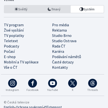
Světlý
Tmavý
Systém
TV program
Pro média
Živé vysílání
Reklama
TV poplatky
Studio Brno
Teletext
Studio Ostrava
Podcasty
Rada ČT
Počasí
Kariéra
E-shop
Podávání námětů
Mobilní a TV aplikace
Časté dotazy
Vše o ČT
Kontakty
Instagram
Facebook
YouTube
X
Threads
© Česká televize
•
•
English
Ochrana soukromí
Přístupnost