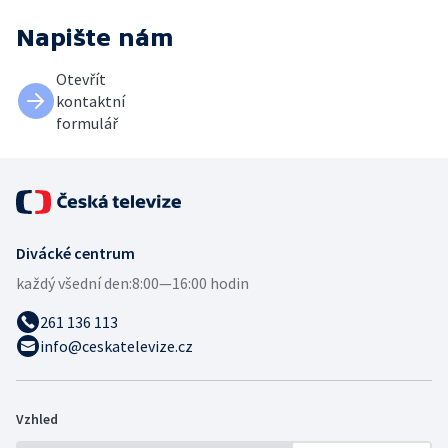
Napište nám
Otevřít
kontaktní
formulář
Divácké centrum
každý všední den:
8:00—16:00 hodin
261 136 113
info@ceskatelevize.cz
Vzhled