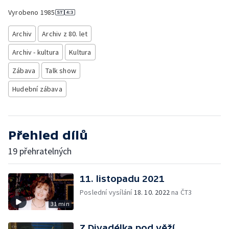
Vyrobeno
1985
Archiv
Archiv z 80. let
Archiv - kultura
Kultura
Zábava
Talk show
Hudební zábava
Přehled dílů
19 přehratelných
11. listopadu 2021
Poslední vysílání
18. 10. 2022
na ČT3
31 min
Z Divadélka pod věží