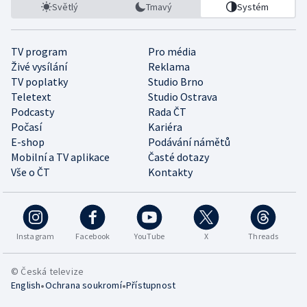
Světlý
Tmavý
Systém
TV program
Pro média
Živé vysílání
Reklama
TV poplatky
Studio Brno
Teletext
Studio Ostrava
Podcasty
Rada ČT
Počasí
Kariéra
E-shop
Podávání námětů
Mobilní a TV aplikace
Časté dotazy
Vše o ČT
Kontakty
Instagram
Facebook
YouTube
X
Threads
© Česká televize
•
•
English
Ochrana soukromí
Přístupnost