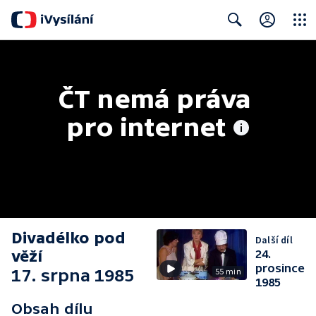
Close
Search
ČT nemá práva 
pro internet
Divadélko pod
Další díl
věží
24.
prosince
17. srpna 1985
55 min
1985
Obsah dílu