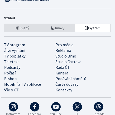
Vzhled
Světlý
Tmavý
Systém
TV program
Pro média
Živé vysílání
Reklama
TV poplatky
Studio Brno
Teletext
Studio Ostrava
Podcasty
Rada ČT
Počasí
Kariéra
E-shop
Podávání námětů
Mobilní a TV aplikace
Časté dotazy
Vše o ČT
Kontakty
Instagram
Facebook
YouTube
X
Threads