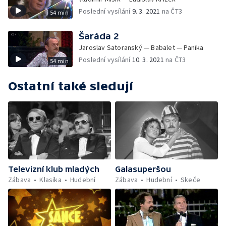
Poslední vysílání
9. 3. 2021
na ČT3
54 min
Šaráda 2
Jaroslav Satoranský — Babalet — Panika
Poslední vysílání
10. 3. 2021
na ČT3
54 min
Ostatní také sledují
Televizní klub mladých
Galasuperšou
Zábava
Klasika
Hudební
Zábava
Hudební
Skeče