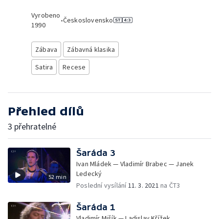
Vyrobeno
•
Československo
1990
Zábava
Zábavná klasika
Satira
Recese
Přehled dílů
3 přehratelné
Šaráda 3
Ivan Mládek — Vladimír Brabec — Janek
Ledecký
52 min
Poslední vysílání
11. 3. 2021
na ČT3
Šaráda 1
Vladimír Mišík — Ladislav Křížek