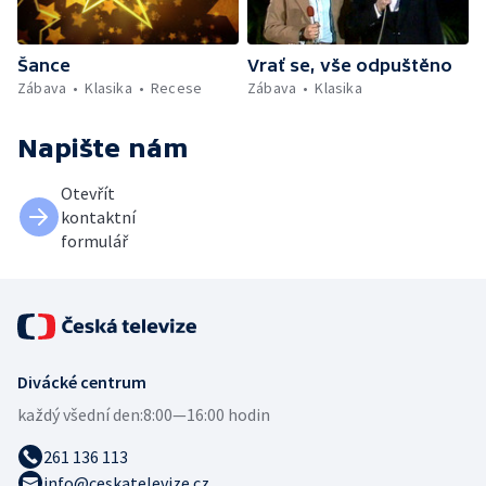
Šance
Vrať se, vše odpuštěno
Zábava
Klasika
Recese
Zábava
Klasika
Napište nám
Otevřít
kontaktní
formulář
Divácké centrum
každý všední den:
8:00—16:00 hodin
261 136 113
info@ceskatelevize.cz