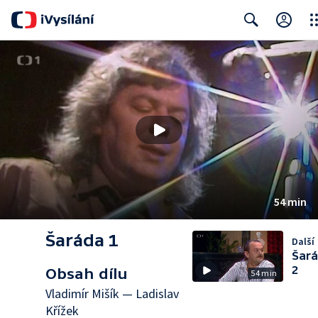
Clo
Search
54 min
Šaráda 1
Další 
Šar
2
Obsah dílu
54 min
Vladimír Mišík — Ladislav
Křížek