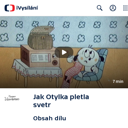
Clos
Search
7 min
Jak Otylka pletla
svetr
Obsah dílu