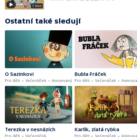
7 min
Ostatní také sledují
O Sazinkovi
Bubla Fráček
Pro děti
Večerníček
Animovaný
Pro děti
Večerníček
Animov
Terezka v nesnázích
Karlík, zlatá rybka
Pro děti
Večerníček
Pro děti
Večerníček
Animov