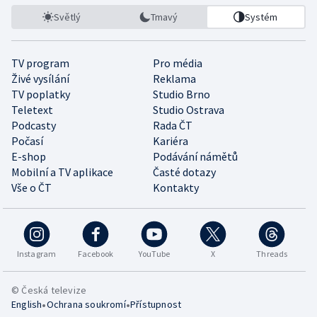
Světlý
Tmavý
Systém
TV program
Pro média
Živé vysílání
Reklama
TV poplatky
Studio Brno
Teletext
Studio Ostrava
Podcasty
Rada ČT
Počasí
Kariéra
E-shop
Podávání námětů
Mobilní a TV aplikace
Časté dotazy
Vše o ČT
Kontakty
Instagram
Facebook
YouTube
X
Threads
© Česká televize
•
•
English
Ochrana soukromí
Přístupnost