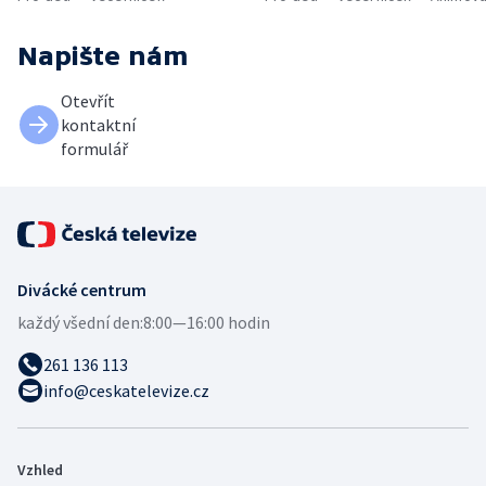
Napište nám
Otevřít
kontaktní
formulář
Divácké centrum
každý všední den:
8:00—16:00 hodin
261 136 113
info@ceskatelevize.cz
Vzhled