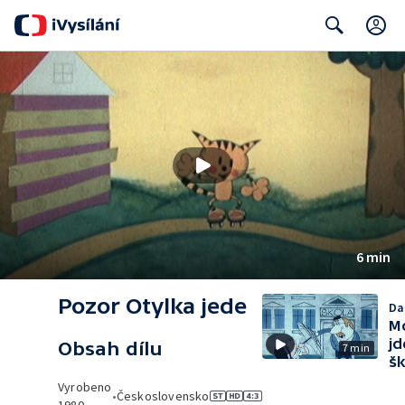
C
Search
6 min
Pozor Otylka jede
Dal
Mo
jd
Obsah dílu
7 min
šk
Vyrobeno
•
Československo