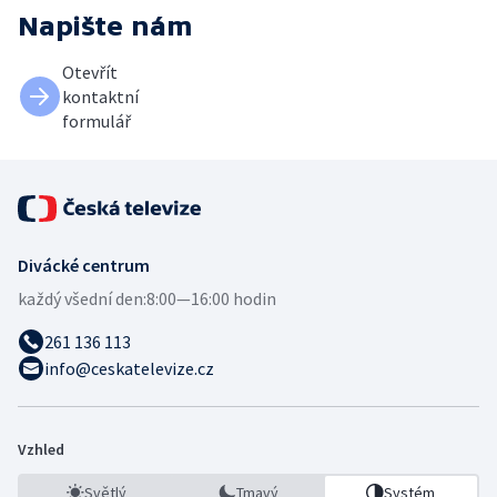
Napište nám
Otevřít
kontaktní
formulář
Divácké centrum
každý všední den:
8:00—16:00 hodin
261 136 113
info@ceskatelevize.cz
Vzhled
Světlý
Tmavý
Systém