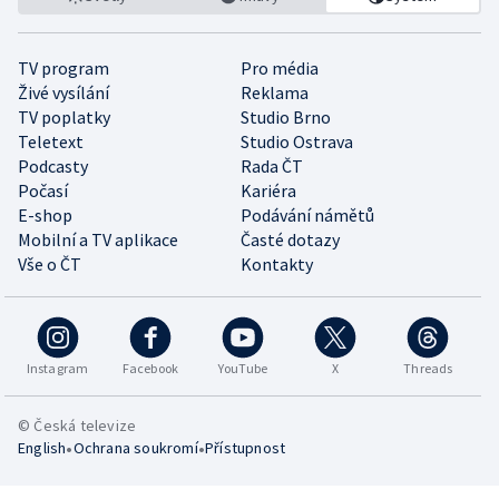
TV program
Pro média
Živé vysílání
Reklama
TV poplatky
Studio Brno
Teletext
Studio Ostrava
Podcasty
Rada ČT
Počasí
Kariéra
E-shop
Podávání námětů
Mobilní a TV aplikace
Časté dotazy
Vše o ČT
Kontakty
Instagram
Facebook
YouTube
X
Threads
© Česká televize
•
•
English
Ochrana soukromí
Přístupnost