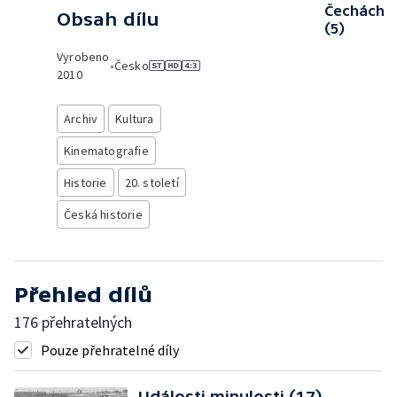
Čechách
Obsah dílu
(5)
Vyrobeno
•
Česko
2010
Archiv
Kultura
Kinematografie
Historie
20. století
Česká historie
Přehled dílů
176 přehratelných
Pouze přehratelné díly
Události minulosti (17)