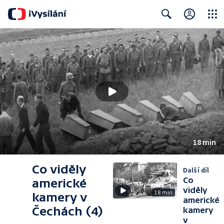
Close
Search
18 min
Co viděly
Další díl
Co
americké
viděly
18 min
kamery v
americké
Čechách (4)
kamery
v