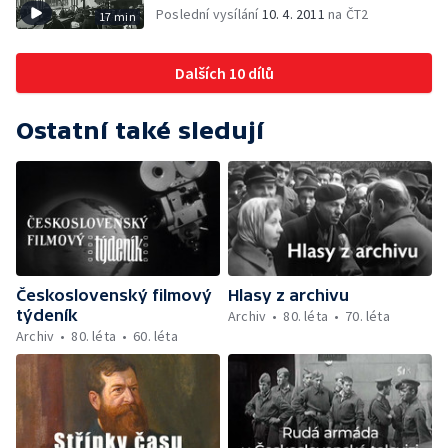
Poslední vysílání
10. 4. 2011
na ČT2
17 min
Dalších 10 dílů
Ostatní také sledují
Československý filmový
Hlasy z archivu
týdeník
Archiv
80. léta
70. léta
Archiv
80. léta
60. léta