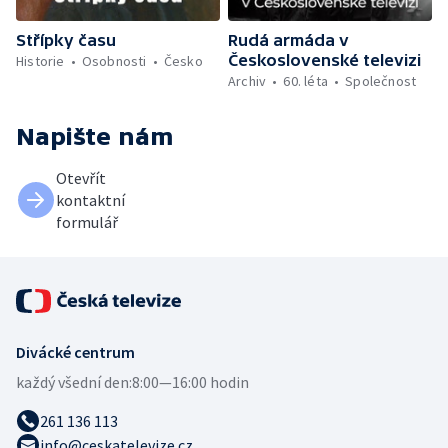
Střípky času
Rudá armáda v
Československé televizi
Historie
Osobnosti
Česko
Archiv
60. léta
Společnost
Napište nám
Otevřít
kontaktní
formulář
Divácké centrum
každý všední den:
8:00—16:00 hodin
261 136 113
info@ceskatelevize.cz