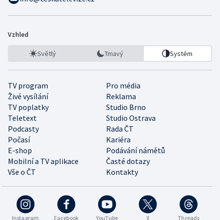
Vzhled
Světlý
Tmavý
Systém
TV program
Pro média
Živé vysílání
Reklama
TV poplatky
Studio Brno
Teletext
Studio Ostrava
Podcasty
Rada ČT
Počasí
Kariéra
E-shop
Podávání námětů
Mobilní a TV aplikace
Časté dotazy
Vše o ČT
Kontakty
Instagram
Facebook
YouTube
X
Threads