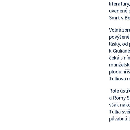
literatury
uvedené p
Smrt v Be
Volné zpr
povýšeného
lásky, od
k Giulian
čeká s ní
manželské
plodu hříš
Tulliova
Role ústř
a Romy S
však nako
Tullia sv
půvabná L