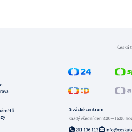
Česká t
no
trava
Divácké centrum
námětů
azy
každý všední den:
8:00—16:00 ho
261 136 113
info@ceskate