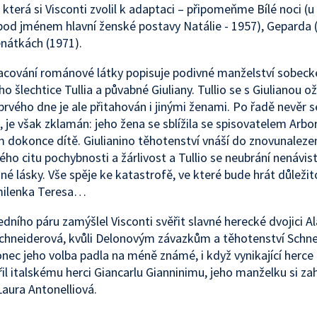
, která si Visconti zvolil k adaptaci – připomeňme Bílé noci (u
od jménem hlavní ženské postavy Natálie - 1957), Geparda (
nátkách (1971).
acování románové látky popisuje podivné manželství sobeck
 šlechtice Tullia a půvabné Giuliany. Tullio se s Giulianou ož
 prvého dne je ale přitahován i jinými ženami. Po řadě nevěr s
ě, je však zklamán: jeho žena se sblížila se spisovatelem Arbo
m dokonce dítě. Giulianino těhotenství vnáší do znovunalez
ho citu pochybnosti a žárlivost a Tullio se neubrání nenávist
né lásky. Vše spěje ke katastrofě, ve které bude hrát důležito
 milenka Teresa…
edního páru zamýšlel Visconti svěřit slavné herecké dvojici A
chneiderová, kvůli Delonovým závazkům a těhotenství Schn
nec jeho volba padla na méně známé, i když vynikající herce –
ěřil italskému herci Giancarlu Gianninimu, jeho manželku si za
aura Antonelliová.