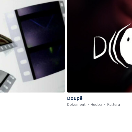
Doupě
Dokument
Hudba
Kultura