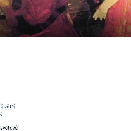
ě větší
k
 světové