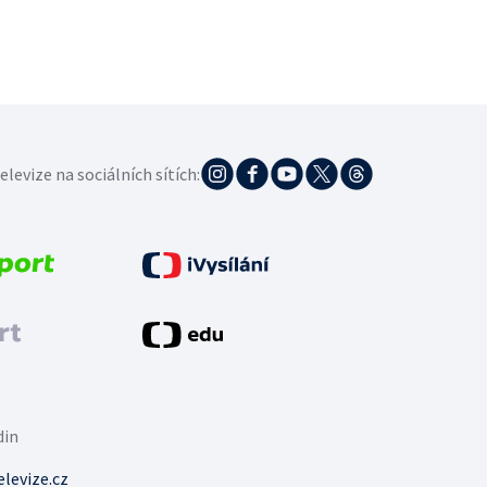
elevize na sociálních sítích:
din
levize.cz