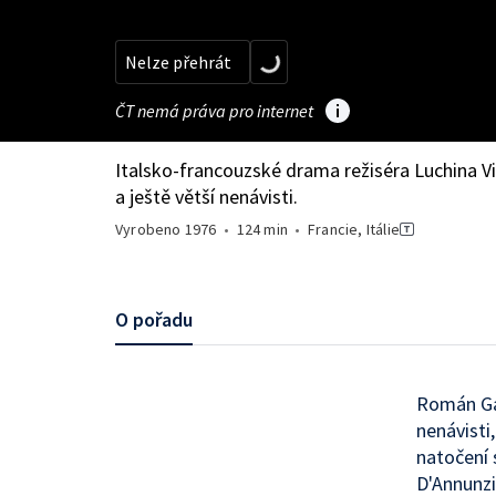
Nelze přehrát
ČT nemá práva pro internet
Italsko-francouzské drama režiséra Luchina Vi
a ještě větší nenávisti.
Vyrobeno
1976
•
124 min
•
Francie, Itálie
O pořadu
Román Gab
nenávisti
natočení 
D'Annunzi