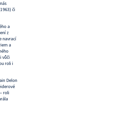
 nás
1963) či
ého a
ení z
e navrací
riem a
eného
i vůči
u roli i
lain Delon
eiderové
 roli
hrála