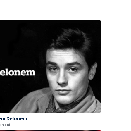
nem Delonem
aniční