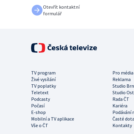
Otevřít kontaktní
formulář
TV program
Pro média
Živé vysílání
Reklama
TV poplatky
Studio Br
Teletext
Studio Os
Podcasty
Rada ČT
Počasí
Kariéra
E-shop
Podávání 
Mobilní a TV aplikace
Časté dot
Vše o ČT
Kontakty