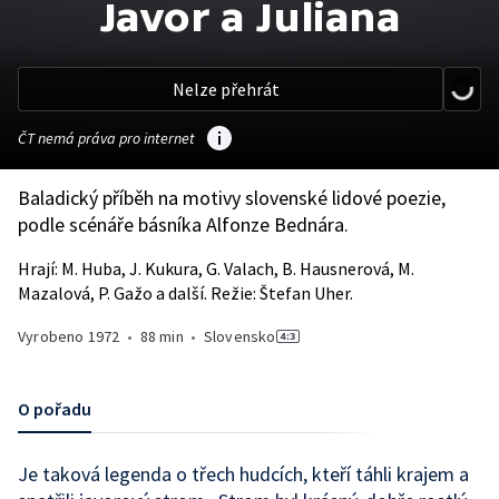
Javor a Juliana
Nelze přehrát
ČT nemá práva pro internet
Baladický příběh na motivy slovenské lidové poezie,
podle scénáře básníka Alfonze Bednára.
Hrají: M. Huba, J. Kukura, G. Valach, B. Hausnerová, M.
Mazalová, P. Gažo a další. Režie: Štefan Uher.
Vyrobeno
1972
•
88 min
•
Slovensko
O pořadu
Je taková legenda o třech hudcích, kteří táhli krajem a