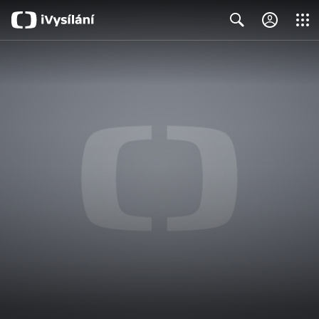
Close
Search