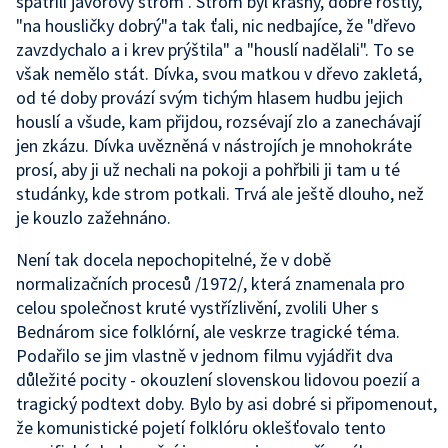
spatřili javorový strom . Strom byl krásný, dobře rostlý,
"na housličky dobrý"a tak ťali, nic nedbajíce, že "dřevo
zavzdychalo a i krev prýštila" a "houslí nadělali". To se
však nemělo stát. Dívka, svou matkou v dřevo zakletá,
od té doby provází svým tichým hlasem hudbu jejich
houslí a všude, kam přijdou, rozsévají zlo a zanechávají
jen zkázu. Dívka uvězněná v nástrojích je mnohokráte
prosí, aby ji už nechali na pokoji a pohřbili ji tam u té
studánky, kde strom potkali. Trvá ale ještě dlouho, než
je kouzlo zažehnáno.
Není tak docela nepochopitelné, že v době
normalizačních procesů /1972/, která znamenala pro
celou společnost kruté vystřízlivění, zvolili Uher s
Bednárom sice folklórní, ale veskrze tragické téma.
Podařilo se jim vlastně v jednom filmu vyjádřit dva
důležité pocity - okouzlení slovenskou lidovou poezií a
tragický podtext doby. Bylo by asi dobré si připomenout,
že komunistické pojetí folklóru oklešťovalo tento