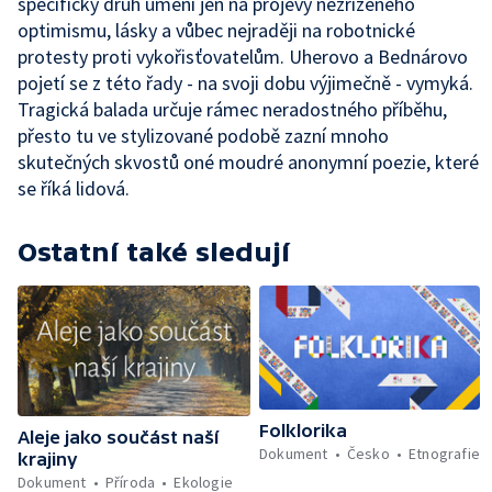
specifický druh umění jen na projevy nezřízeného
optimismu, lásky a vůbec nejraději na robotnické
protesty proti vykořisťovatelům. Uherovo a Bednárovo
pojetí se z této řady - na svoji dobu výjimečně - vymyká.
Tragická balada určuje rámec neradostného příběhu,
přesto tu ve stylizované podobě zazní mnoho
skutečných skvostů oné moudré anonymní poezie, které
se říká lidová.
Ostatní také sledují
Folklorika
Aleje jako součást naší
Dokument
Česko
Etnografie
krajiny
Dokument
Příroda
Ekologie