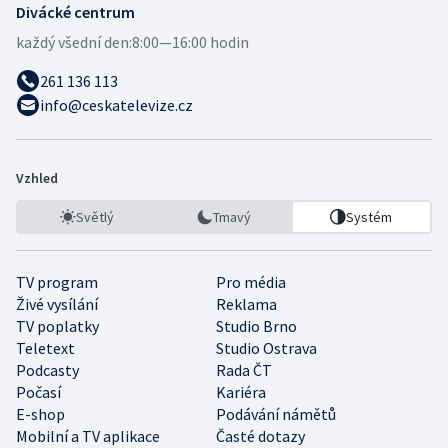
Divácké centrum
každý všední den:
8:00—16:00 hodin
261 136 113
info@ceskatelevize.cz
Vzhled
Světlý
Tmavý
Systém
TV program
Pro média
Živé vysílání
Reklama
TV poplatky
Studio Brno
Teletext
Studio Ostrava
Podcasty
Rada ČT
Počasí
Kariéra
E-shop
Podávání námětů
Mobilní a TV aplikace
Časté dotazy