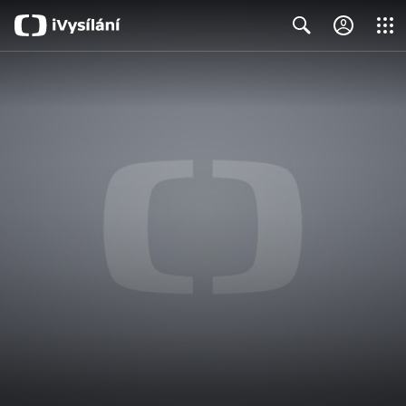
Close
Search