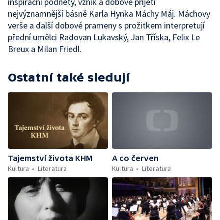
inspirační podněty, vznik a dobové přijetí
nejvýznamnější básně Karla Hynka Máchy Máj. Máchovy
verše a další dobové prameny s prožitkem interpretují
přední umělci Radovan Lukavský, Jan Tříska, Felix Le
Breux a Milan Friedl.
Ostatní také sledují
Tajemství života KHM
A co červen
Kultura
Literatura
Kultura
Literatura