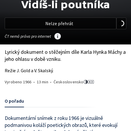
Vidíš-li poutníka
Nelze přehrát
ČT nemá práva pro internet
Lyrický dokument o stěžejním díle Karla Hynka Máchy a
jeho ohlasu v době vzniku.
Režie J. Gold a V. Skalský.
Vyrobeno
1966
•
13 min
•
Československo
O pořadu
Dokumentární snímek z roku 1966 je vizuálně
podmanivou koláží poetických obrazů, které evokují