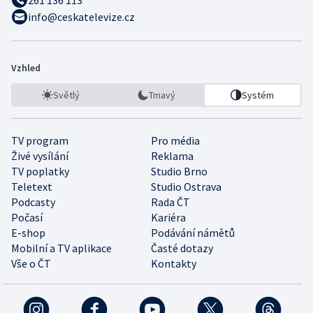
info@ceskatelevize.cz
Vzhled
Světlý
Tmavý
Systém
TV program
Pro média
Živé vysílání
Reklama
TV poplatky
Studio Brno
Teletext
Studio Ostrava
Podcasty
Rada ČT
Počasí
Kariéra
E-shop
Podávání námětů
Mobilní a TV aplikace
Časté dotazy
Vše o ČT
Kontakty