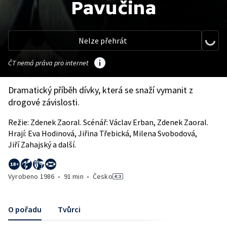
Pavučina
Nelze přehrát
ČT nemá práva pro internet
Dramatický příběh dívky, která se snaží vymanit z
drogové závislosti.
Režie: Zdenek Zaoral. Scénář: Václav Erban, Zdenek Zaoral.
Hrají: Eva Hodinová, Jiřina Třebická, Milena Svobodová,
Jiří Zahajský a další.
Vyrobeno
1986
•
91 min
•
Česko
O pořadu
Tvůrci