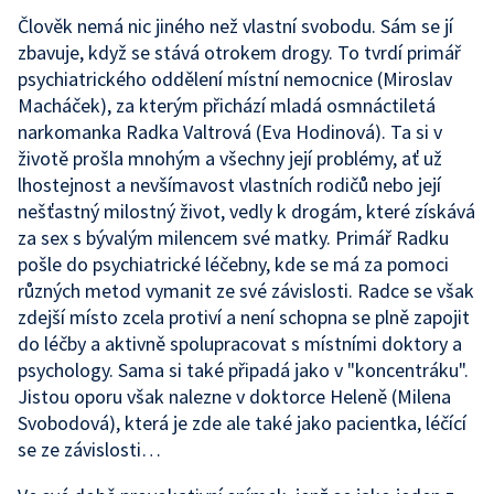
Člověk nemá nic jiného než vlastní svobodu. Sám se jí
zbavuje, když se stává otrokem drogy. To tvrdí primář
psychiatrického oddělení místní nemocnice (Miroslav
Macháček), za kterým přichází mladá osmnáctiletá
narkomanka Radka Valtrová (Eva Hodinová). Ta si v
životě prošla mnohým a všechny její problémy, ať už
lhostejnost a nevšímavost vlastních rodičů nebo její
nešťastný milostný život, vedly k drogám, které získává
za sex s bývalým milencem své matky. Primář Radku
pošle do psychiatrické léčebny, kde se má za pomoci
různých metod vymanit ze své závislosti. Radce se však
zdejší místo zcela protiví a není schopna se plně zapojit
do léčby a aktivně spolupracovat s místními doktory a
psychology. Sama si také připadá jako v "koncentráku".
Jistou oporu však nalezne v doktorce Heleně (Milena
Svobodová), která je zde ale také jako pacientka, léčící
se ze závislosti…