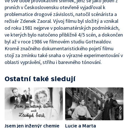
Ve své době provokativní snímek, jenž se jako jeden z
prvních v Československu otevřeně vyjadřoval k
problematice drogové závislosti, natočil scénárista a
režisér Zdenek Zaoral. Vývoj filmu byl složitý a vznikal
od roku 1981 nejprve v poloamatérských podmínkách,
ve kterých bylo natočeno přibližně 4/5 scén, a dokončen
byl až v roce 1986 ve filmovém studiu Gottwaldov.
Kromě značného dokumentaristického pojetí filmu
stojí za zmínku také snaha o výrazné experimentování v
oblasti vyprávění, střihu i barevného tónování.
Ostatní také sledují
Jsem jen inženýr chemie
Lucie a Marta