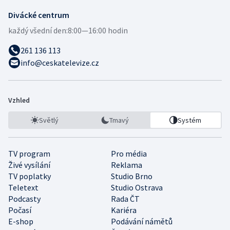
Divácké centrum
každý všední den:
8:00—16:00 hodin
261 136 113
info@ceskatelevize.cz
Vzhled
Světlý
Tmavý
Systém
TV program
Pro média
Živé vysílání
Reklama
TV poplatky
Studio Brno
Teletext
Studio Ostrava
Podcasty
Rada ČT
Počasí
Kariéra
E-shop
Podávání námětů